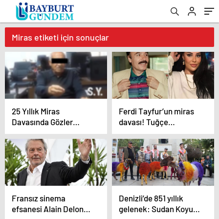
Miras etiketi için sonuçlar
25 Yıllık Miras
Ferdi Tayfur’un miras
Davasında Gözler
davası! Tuğçe
Temmuz Ayındaki
Tayfur’dan manidar
Karar Duruşmasına
paylaşım
Çevrildi
Fransız sinema
Denizli’de 851 yıllık
efsanesi Alain Delon
gelenek: Sudan Koyun