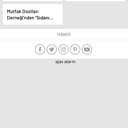
hayatını kaybetti
Geçirme ve Çoban
Bayramı
Mutfak Dostları
Derneği’nden “Gıdanın
Geleceği: Dönüşüm;
Yerel Mirastan
HABER
Evrensel İşbirliğine”
Semineri
ajax alarm