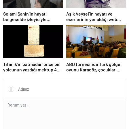
Selami Şahin’in hayatı
Aşık Veysel’in hayatı ve
belgeselde izleyiciyle
eserlerinin yer aldığı web
buluşacak
portalı hizmete girdi
Titanik’in batmadan önce bir
ABD turnesinde Türk gölge
yolcunun yazdığı mektup 400
oyunu Karagöz, çocukları
bin dolara satıldı
büyüledi