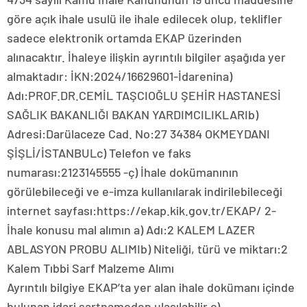
göre açık ihale usulü ile ihale edilecek olup, teklifler
sadece elektronik ortamda EKAP üzerinden
alınacaktır. İhaleye ilişkin ayrıntılı bilgiler aşağıda yer
almaktadır: İKN:2024/16629601-İdarenina)
Adı:PROF.DR.CEMİL TAŞCIOĞLU ŞEHİR HASTANESİ
SAĞLIK BAKANLIĞI BAKAN YARDIMCILIKLARIb)
Adresi:Darülaceze Cad. No:27 34384 OKMEYDANI
ŞİŞLİ/İSTANBULc) Telefon ve faks
numarası:2123145555 -ç) İhale dokümanının
görülebileceği ve e-imza kullanılarak indirilebileceği
internet sayfası:https://ekap.kik.gov.tr/EKAP/ 2-
İhale konusu mal alımın a) Adı:2 KALEM LAZER
ABLASYON PROBU ALIMIb) Niteliği, türü ve miktarı:2
Kalem Tıbbi Sarf Malzeme Alımı
Ayrıntılı bilgiye EKAP’ta yer alan ihale dokümanı içinde
bulunan idari şartnameden ulaşılabilir.c)