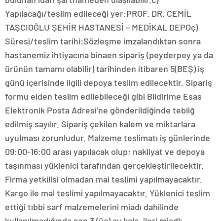
Yapılacağı/teslim edileceği yer:PROF. DR. CEMİL
TAŞCIOĞLU ŞEHİR HASTANESİ – MEDİKAL DEPOç)
Süresi/teslim tarihi:Sözleşme imzalandıktan sonra
hastanemiz ihtiyacına binaen sipariş (peyderpey ya da
ürünün tamamı olabilir) tarihinden itibaren 5(BEŞ) iş
günü içerisinde ilgili depoya teslim edilecektir. Sipariş
formu elden teslim edilebileceği gibi Bildirime Esas
Elektronik Posta Adresi’ne gönderildiğinde tebliğ
edilmiş sayılır. Sipariş çekilen kalem ve miktarlara
uyulması zorunludur. Malzeme teslimatı iş günlerinde
09:00-16:00 arası yapılacak olup; nakliyat ve depoya
taşınması yüklenici tarafından gerçekleştirilecektir.
Firma yetkilisi olmadan mal teslimi yapılmayacaktır.
Kargo ile mal teslimi yapılmayacaktır. Yüklenici teslim
ettiği tıbbi sarf malzemelerini miadı dahilinde
kullanılmadığında son 3 (üç) ay kala, ileri miadlı