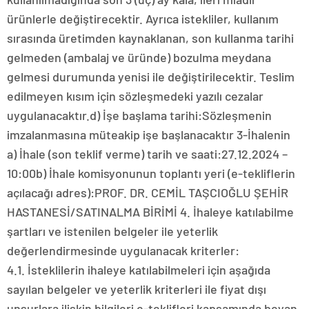
ürünlerle değiştirecektir. Ayrıca istekliler, kullanım
sırasında üretimden kaynaklanan, son kullanma tarihi
gelmeden (ambalaj ve üründe) bozulma meydana
gelmesi durumunda yenisi ile değiştirilecektir. Teslim
edilmeyen kısım için sözleşmedeki yazılı cezalar
uygulanacaktır.d) İşe başlama tarihi:Sözleşmenin
imzalanmasına müteakip işe başlanacaktır 3-İhalenin
a) İhale (son teklif verme) tarih ve saati:27.12.2024 –
10:00b) İhale komisyonunun toplantı yeri (e-tekliflerin
açılacağı adres):PROF. DR. CEMİL TAŞCIOĞLU ŞEHİR
HASTANESİ/SATINALMA BİRİMİ 4. İhaleye katılabilme
şartları ve istenilen belgeler ile yeterlik
değerlendirmesinde uygulanacak kriterler:
4.1. İsteklilerin ihaleye katılabilmeleri için aşağıda
sayılan belgeler ve yeterlik kriterleri ile fiyat dışı
unsurlara ilişkin bilgileri e-teklifleri kapsamında beyan