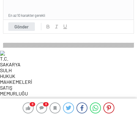
En az 10 karakter gerekli
Gönder
106 okunma
0
0
0
0
T.C. SAKARYA SULH HUKUK
MAHKEMELERİ SATIŞ MEMURLUĞU
6 Aralık 2024 00:51
ABONE OL
News