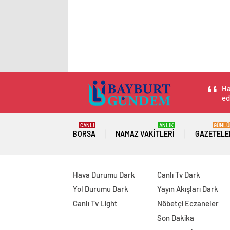
Ha
ed
CANLI
ANLIK
GÜNLÜ
BORSA
NAMAZ VAKITLERI
GAZETELE
Hava Durumu Dark
Canlı Tv Dark
Yol Durumu Dark
Yayın Akışları Dark
Canlı Tv Light
Nöbetçi Eczaneler
Son Dakika