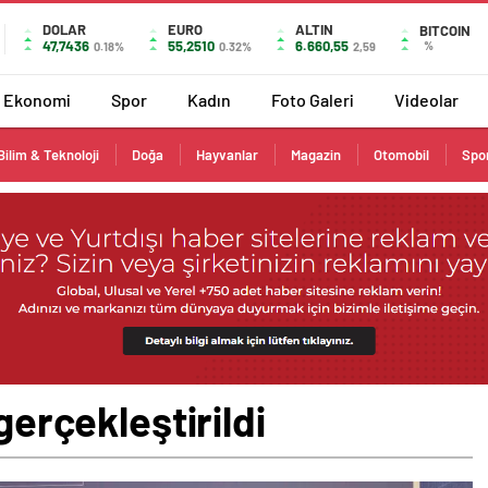
DOLAR
EURO
ALTIN
BITCOIN
47,7436
55,2510
6.660,55
%
0.18%
0.32%
2,59
Ekonomi
Spor
Kadın
Foto Galeri
Videolar
Bilim & Teknoloji
Doğa
Hayvanlar
Magazin
Otomobil
Spo
gerçekleştirildi