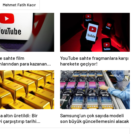
Mehmet Fatih Kacır
 sahte film
YouTube sahte fragmanlara karşı
larından para kazanan
harekete geçiyor!
ara müdahale edecek
 altın üretildi: Bir
Samsung’un çok sayıda modeli
 çarpıştırıp tarihi
son büyük güncellemesini alacak
rdiler