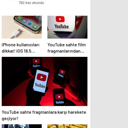
792 kez okundu
iPhone kullanıcıları
YouTube sahte film
dikkat! iOS 18.5
fragmanlarından
güncellemesi çıktı:
para kazanan
İşte tüm yenilikler
kanallara müdahale
edecek
YouTube sahte fragmanlara karşı harekete
geçiyor!