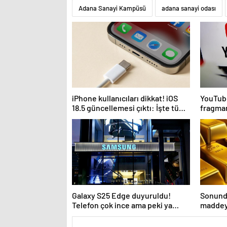
Adana Sanayi Kampüsü
adana sanayi odası
iPhone kullanıcıları dikkat! iOS
YouTube
18.5 güncellemesi çıktı: İşte tüm
fragman
yenilikler
kanall
Galaxy S25 Edge duyuruldu!
Sonunda
Telefon çok ince ama peki ya
maddeyi
batarya?
değişti