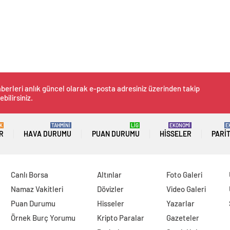
berleri anlık güncel olarak e-posta adresiniz üzerinden takip
ebilirsiniz.
K
TAHMİNİ
LİG
EKONOMİ
E
R
HAVA DURUMU
PUAN DURUMU
HISSELER
PARI
Canlı Borsa
Altınlar
Foto Galeri
Namaz Vakitleri
Dövizler
Video Galeri
Puan Durumu
Hisseler
Yazarlar
Örnek Burç Yorumu
Kripto Paralar
Gazeteler