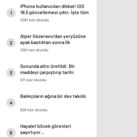
iPhone kullanıcıları dikkat! iOS
18.5 güncellemesi çıktı: İşte tüm
1
yenilikler
2091 kez okundu
Alper Gezeravcı’dan yeryüzüne
ayak bastıktan sonra ilk
2
paylaşım: Merhaba Dünya, ben
1091 kez okundu
geldim
Sonunda altın üretildi: Bir
maddeyi çarpıştırıp tarihi
3
değiştirdiler
971 kez okundu
Balıkçıların ağına bir dev takıldı
4
828 kez okundu
Hayalet böcek görenleri
şaşırtıyor…
5