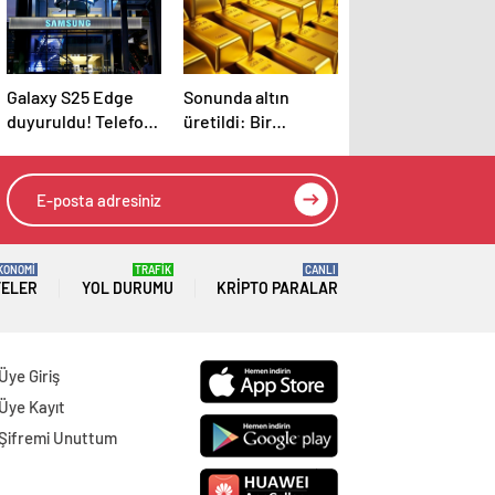
Galaxy S25 Edge
Sonunda altın
duyuruldu! Telefon
üretildi: Bir
çok ince ama peki
maddeyi çarpıştırıp
ya batarya?
tarihi değiştirdiler
KONOMİ
TRAFİK
CANLI
TELER
YOL DURUMU
KRIPTO PARALAR
Üye Giriş
Üye Kayıt
Şifremi Unuttum