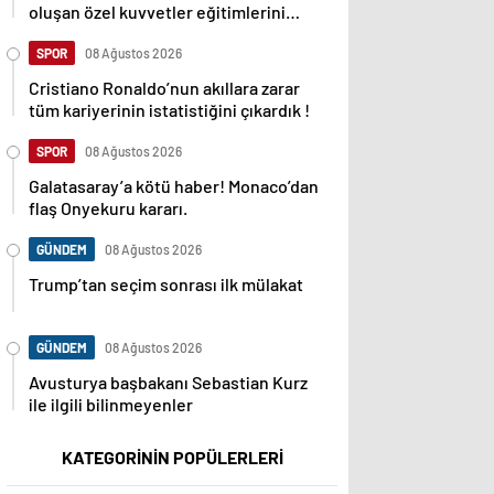
oluşan özel kuvvetler eğitimlerini
başlattı.
SPOR
08 Ağustos 2026
Cristiano Ronaldo’nun akıllara zarar
tüm kariyerinin istatistiğini çıkardık !
SPOR
08 Ağustos 2026
Galatasaray’a kötü haber! Monaco’dan
flaş Onyekuru kararı.
GÜNDEM
08 Ağustos 2026
Trump’tan seçim sonrası ilk mülakat
GÜNDEM
08 Ağustos 2026
Avusturya başbakanı Sebastian Kurz
ile ilgili bilinmeyenler
KATEGORİNİN POPÜLERLERİ