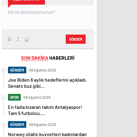
GÖNDER
SON DAKİKA
HABERLERİ
GÜNDEM
08 Ağustos 2026
Joe Biden 6 aylık hedeflerini açıkladı.
Senato buz gibi…
SPOR
08 Ağustos 2026
En fazla kızaran takım Antalyaspor!
Tam 5 futbolcu….
GÜNDEM
08 Ağustos 2026
Norweç silahlı kuvvetleri kadınlardan