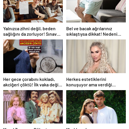
Yalnızca zihni değil, beden
Bel ve bacak ağrılarınız
sağlığını da zorluyor! Sınavda
sıklaştıysa dikkat! Nedeni
başarı tabakta başlıyor
omurga kanalı darlığı olabilir
Her gece çorabını kokladı,
Herkes estetiklerini
akciğeri çöktü! İlk vaka değil:
konuşuyor ama verdiği
‘Klozet yanında masum kalır’
kiloları kimse görmüyor…
Şarkıcı Ceylan sitem etti!