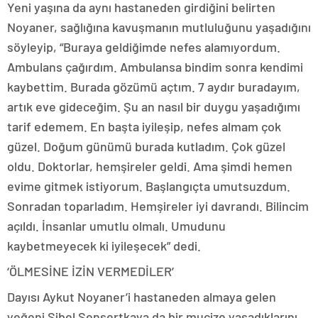
Yeni yaşına da aynı hastaneden girdiğini belirten
Noyaner, sağlığına kavuşmanın mutluluğunu yaşadığını
söyleyip, “Buraya geldiğimde nefes alamıyordum.
Ambulans çağırdım. Ambulansa bindim sonra kendimi
kaybettim. Burada gözümü açtım. 7 aydır buradayım,
artık eve gideceğim. Şu an nasıl bir duygu yaşadığımı
tarif edemem. En başta iyileşip, nefes almam çok
güzel. Doğum günümü burada kutladım. Çok güzel
oldu. Doktorlar, hemşireler geldi. Ama şimdi hemen
evime gitmek istiyorum. Başlangıçta umutsuzdum.
Sonradan toparladım. Hemşireler iyi davrandı. Bilincim
açıldı. İnsanlar umutlu olmalı. Umudunu
kaybetmeyecek ki iyileşecek” dedi.
‘ÖLMESİNE İZİN VERMEDİLER’
Dayısı Aykut Noyaner’i hastaneden almaya gelen
yeğeni Sibel Şensertkaya da bir mucize yaşadıklarını