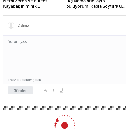
Meral Zeren ve Bülent
“Açıklamalarını ayıp
Kayabaş’ın minik
buluyorum” Rabia Soytürk’ün
partneriydi… Şimdilerin yıldız
sözlerine Caner Topçu’dan
ismini tanıdınız mı?
tokat gibi cevap!
En az 10 karakter gerekli
Gönder