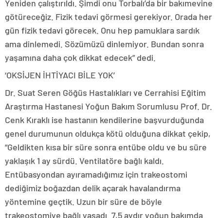
Yeniden çalıştırıldı. Şimdi onu Torbalı’da bir bakımevine
götüreceğiz. Fizik tedavi görmesi gerekiyor. Orada her
gün fizik tedavi görecek. Onu hep pamuklara sardık
ama dinlemedi. Sözümüzü dinlemiyor. Bundan sonra
yaşamına daha çok dikkat edecek” dedi.
‘OKSİJEN İHTİYACI BİLE YOK’
Dr. Suat Seren Göğüs Hastalıkları ve Cerrahisi Eğitim
Araştırma Hastanesi Yoğun Bakım Sorumlusu Prof. Dr.
Cenk Kıraklı ise hastanın kendilerine başvurduğunda
genel durumunun oldukça kötü olduğuna dikkat çekip,
“Geldikten kısa bir süre sonra entübe oldu ve bu süre
yaklaşık 1 ay sürdü. Ventilatöre bağlı kaldı.
Entübasyondan ayıramadığımız için trakeostomi
dediğimiz boğazdan delik açarak havalandırma
yöntemine geçtik. Uzun bir süre de böyle
trakeostomiye bağlı yaşadı. 7,5 aydır yoğun bakımda