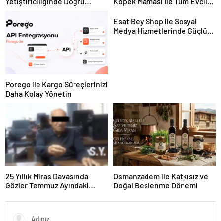
Yetiştiriciliğinde Doğru
Köpek Maması İle Tüm Evcil
Ekipman ve Ürün Seçimi
Hayvan Ürünleri
Esat Bey Shop ile Sosyal
Medya Hizmetlerinde Güçlü
Panel Deneyimi
Porego ile Kargo Süreçlerinizi
Daha Kolay Yönetin
25 Yıllık Miras Davasında
Osmanzadem ile Katkısız ve
Gözler Temmuz Ayındaki
Doğal Beslenme Dönemi
Karar Duruşmasına Çevrildi