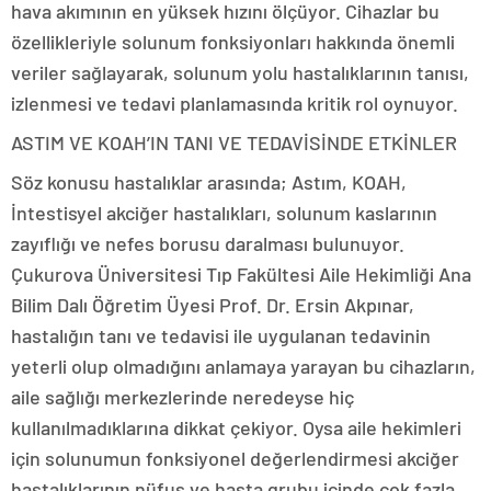
hava akımının en yüksek hızını ölçüyor. Cihazlar bu
özellikleriyle solunum fonksiyonları hakkında önemli
veriler sağlayarak, solunum yolu hastalıklarının tanısı,
izlenmesi ve tedavi planlamasında kritik rol oynuyor.
ASTIM VE KOAH’IN TANI VE TEDAVİSİNDE ETKİNLER
Söz konusu hastalıklar arasında; Astım, KOAH,
İntestisyel akciğer hastalıkları, solunum kaslarının
zayıflığı ve nefes borusu daralması bulunuyor.
Çukurova Üniversitesi Tıp Fakültesi Aile Hekimliği Ana
Bilim Dalı Öğretim Üyesi Prof. Dr. Ersin Akpınar,
hastalığın tanı ve tedavisi ile uygulanan tedavinin
yeterli olup olmadığını anlamaya yarayan bu cihazların,
aile sağlığı merkezlerinde neredeyse hiç
kullanılmadıklarına dikkat çekiyor. Oysa aile hekimleri
için solunumun fonksiyonel değerlendirmesi akciğer
hastalıklarının nüfus ve hasta grubu içinde çok fazla