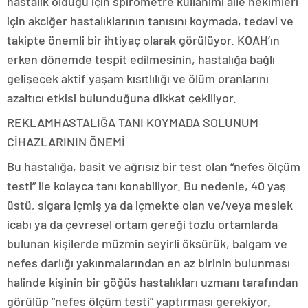
hastalık olduğu için spirometre kullanımı aile hekimleri
için akciğer hastalıklarının tanısını koymada, tedavi ve
takipte önemli bir ihtiyaç olarak görülüyor. KOAH’ın
erken dönemde tespit edilmesinin, hastalığa bağlı
gelişecek aktif yaşam kısıtlılığı ve ölüm oranlarını
azaltıcı etkisi bulunduğuna dikkat çekiliyor.
REKLAM
HASTALIĞA TANI KOYMADA SOLUNUM
CİHAZLARININ ÖNEMİ
Bu hastalığa, basit ve ağrısız bir test olan “nefes ölçüm
testi” ile kolayca tanı konabiliyor. Bu nedenle, 40 yaş
üstü, sigara içmiş ya da içmekte olan ve/veya meslek
icabı ya da çevresel ortam gereği tozlu ortamlarda
bulunan kişilerde müzmin seyirli öksürük, balgam ve
nefes darlığı yakınmalarından en az birinin bulunması
halinde kişinin bir göğüs hastalıkları uzmanı tarafından
görülüp ”nefes ölçüm testi” yaptırması gerekiyor.