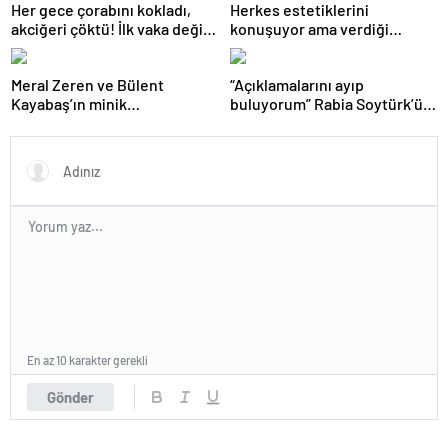
Her gece çorabını kokladı,
Herkes estetiklerini
akciğeri çöktü! İlk vaka değil:
konuşuyor ama verdiği
‘Klozet yanında masum kalır’
kiloları kimse görmüyor…
Şarkıcı Ceylan sitem etti!
Meral Zeren ve Bülent
“Açıklamalarını ayıp
Kayabaş’ın minik
buluyorum” Rabia Soytürk’ün
partneriydi… Şimdilerin yıldız
sözlerine Caner Topçu’dan
ismini tanıdınız mı?
tokat gibi cevap!
En az 10 karakter gerekli
Gönder