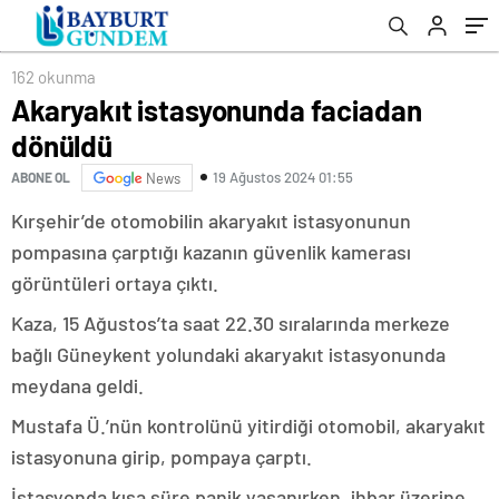
162 okunma
Akaryakıt istasyonunda faciadan
dönüldü
19 Ağustos 2024 01:55
ABONE OL
News
Kırşehir’de otomobilin akaryakıt istasyonunun
pompasına çarptığı kazanın güvenlik kamerası
görüntüleri ortaya çıktı.
Kaza, 15 Ağustos’ta saat 22.30 sıralarında merkeze
bağlı Güneykent yolundaki akaryakıt istasyonunda
meydana geldi.
Mustafa Ü.’nün kontrolünü yitirdiği otomobil, akaryakıt
istasyonuna girip, pompaya çarptı.
İstasyonda kısa süre panik yaşanırken, ihbar üzerine