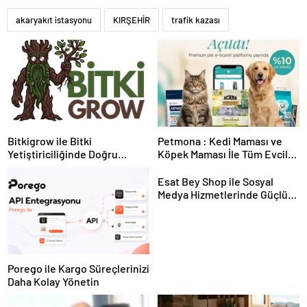
akaryakıt istasyonu
KIRŞEHİR
trafik kazası
Bitkigrow ile Bitki
Petmona : Kedi Maması ve
Yetiştiriciliğinde Doğru
Köpek Maması İle Tüm Evcil
Ekipman ve Ürün Seçimi
Hayvan Ürünleri
Esat Bey Shop ile Sosyal
Medya Hizmetlerinde Güçlü
Panel Deneyimi
Porego ile Kargo Süreçlerinizi
Daha Kolay Yönetin