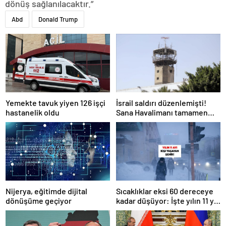
dönüş sağlanılacaktır.”
Abd
Donald Trump
Yemekte tavuk yiyen 126 işçi
İsrail saldırı düzenlemişti!
hastanelik oldu
Sana Havalimanı tamamen
hizmet dışı kaldı
Nijerya, eğitimde dijital
Sıcaklıklar eksi 60 dereceye
dönüşüme geçiyor
kadar düşüyor: İşte yılın 11 yılı
kışı yaşayan şehir!