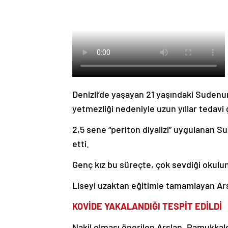
Denizli’de yaşayan 21 yaşındaki Sudenu
yetmezliği nedeniyle uzun yıllar tedavi
2,5 sene “periton diyalizi” uygulanan 
etti.
Genç kız bu süreçte, çok sevdiği okulun
Liseyi uzaktan eğitimle tamamlayan Ars
KOVİDE YAKALANDIĞI TESPİT EDİLDİ
Nakil olması önerilen Arslan, Pamukkal