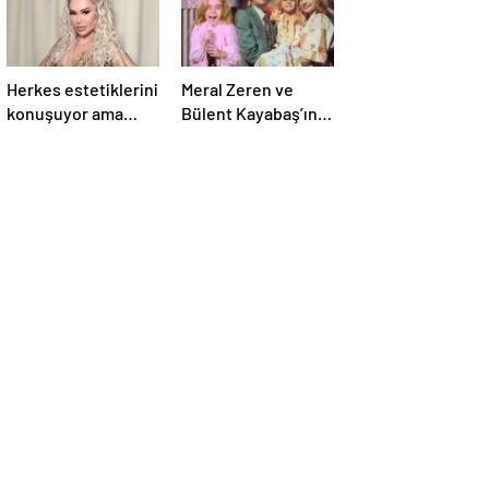
Herkes estetiklerini
Meral Zeren ve
konuşuyor ama
Bülent Kayabaş’ın
verdiği kiloları
minik partneriydi…
kimse görmüyor…
Şimdilerin yıldız
Şarkıcı Ceylan
ismini tanıdınız mı?
sitem etti!