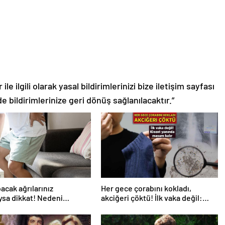
le ilgili olarak yasal bildirimlerinizi bize iletişim sayfası
de bildirimlerinize geri dönüş sağlanılacaktır.”
bacak ağrılarınız
Her gece çorabını kokladı,
ıysa dikkat! Nedeni
akciğeri çöktü! İlk vaka değil:
analı darlığı olabilir
‘Klozet yanında masum kalır’