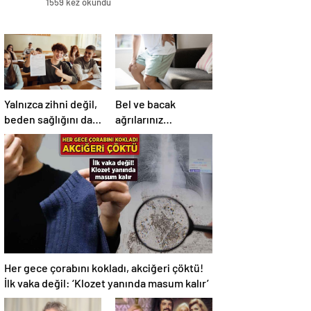
1559 kez okundu
Yalnızca zihni değil,
Bel ve bacak
beden sağlığını da
ağrılarınız
zorluyor! Sınavda
sıklaştıysa dikkat!
başarı tabakta
Nedeni omurga
başlıyor
kanalı darlığı olabilir
Her gece çorabını kokladı, akciğeri çöktü!
İlk vaka değil: ‘Klozet yanında masum kalır’