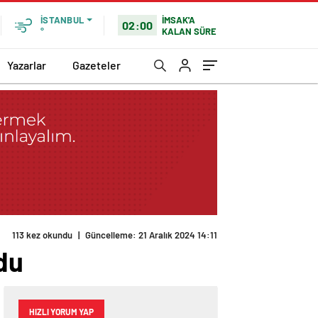
İMSAK'A
İSTANBUL
02:00
KALAN SÜRE
°
Yazarlar
Gazeteler
113 kez okundu
|
Güncelleme: 21 Aralık 2024 14:11
du
HIZLI YORUM YAP