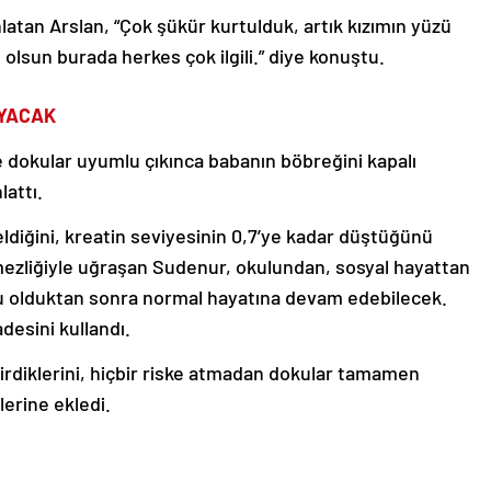
latan Arslan, “Çok şükür kurtulduk, artık kızımın yüzü
olsun burada herkes çok ilgili.” diye konuştu.
AYACAK
se dokular uyumlu çıkınca babanın böbreğini kapalı
lattı.
diğini, kreatin seviyesinin 0,7’ye kadar düştüğünü
mezliğiyle uğraşan Sudenur, okulundan, sosyal hayattan
rcu olduktan sonra normal hayatına devam edebilecek.
desini kullandı.
endirdiklerini, hiçbir riske atmadan dokular tamamen
lerine ekledi.