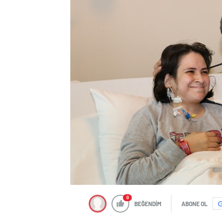
0
BEĞENDİM
ABONE OL