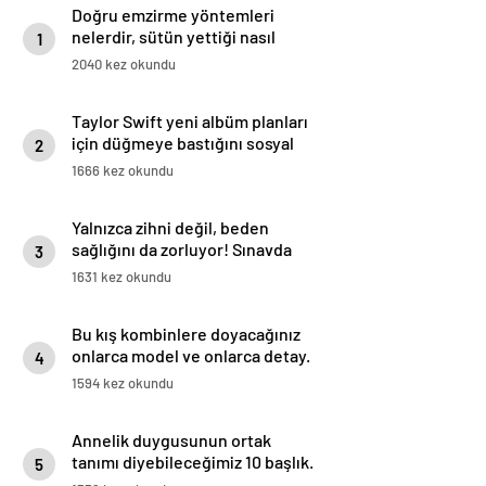
Doğru emzirme yöntemleri
nelerdir, sütün yettiği nasıl
1
anlaşılır?
2040 kez okundu
Taylor Swift yeni albüm planları
için düğmeye bastığını sosyal
2
medyadan duyurdu!
1666 kez okundu
Yalnızca zihni değil, beden
sağlığını da zorluyor! Sınavda
3
başarı tabakta başlıyor
1631 kez okundu
Bu kış kombinlere doyacağınız
onlarca model ve onlarca detay.
4
1594 kez okundu
Annelik duygusunun ortak
tanımı diyebileceğimiz 10 başlık.
5