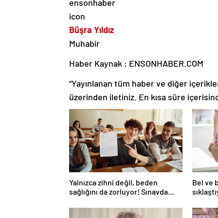
Büşra Yıldız
Muhabir
Haber Kaynak : ENSONHABER.COM
“Yayınlanan tüm haber ve diğer içerikler i
üzerinden iletiniz. En kısa süre içerisin
Yalnızca zihni değil, beden
Bel ve 
sağlığını da zorluyor! Sınavda
sıklaşt
başarı tabakta başlıyor
omurga k