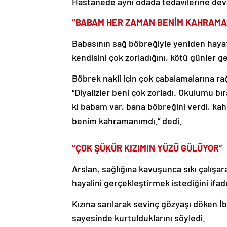
Hastanede aynı odada tedavilerine devam
“BABAM HER ZAMAN BENİM KAHRAMA
Babasının sağ böbreğiyle yeniden hayata
kendisini çok zorladığını, kötü günler ge
Böbrek nakli için çok çabalamalarına rağ
“Diyalizler beni çok zorladı. Okulumu b
ki babam var, bana böbreğini verdi, k
benim kahramanımdı.” dedi.
“ÇOK ŞÜKÜR KIZIMIN YÜZÜ GÜLÜYOR”
Arslan, sağlığına kavuşunca sıkı çalışa
hayalini gerçekleştirmek istediğini ifade
Kızına sarılarak sevinç gözyaşı döken İbr
sayesinde kurtulduklarını söyledi.