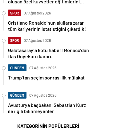
oluşan özel kuvvetler eğitimlerini
başlattı.
SPOR
07 Ağustos 2026
Cristiano Ronaldo’nun akıllara zarar
tüm kariyerinin istatistiğini çıkardık !
SPOR
07 Ağustos 2026
Galatasaray’a kötü haber! Monaco’dan
flaş Onyekuru kararı.
GÜNDEM
07 Ağustos 2026
Trump’tan seçim sonrası ilk mülakat
GÜNDEM
07 Ağustos 2026
Avusturya başbakanı Sebastian Kurz
ile ilgili bilinmeyenler
KATEGORİNİN POPÜLERLERİ