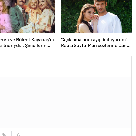
eren ve Bülent Kayabaş’ın
“Açıklamalarını ayıp buluyorum”
artneriydi… Şimdilerin
Rabia Soytürk’ün sözlerine Caner
smini tanıdınız mı?
Topçu’dan tokat gibi cevap!