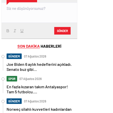
GÖNDER
SON DAKİKA
HABERLERİ
GÜNDEM
07 Ağustos 2026
Joe Biden 6 aylık hedeflerini açıkladı.
Senato buz gibi…
SPOR
07 Ağustos 2026
En fazla kızaran takım Antalyaspor!
Tam 5 futbolcu….
GÜNDEM
07 Ağustos 2026
Norweç silahlı kuvvetleri kadınlardan