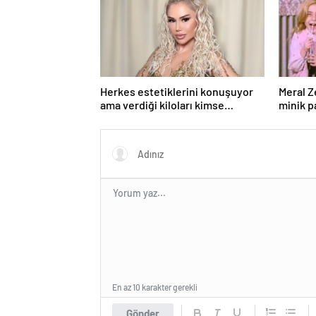
Herkes estetiklerini konuşuyor
Meral Z
ama verdiği kiloları kimse
minik p
görmüyor…Şarkıcı Ceylan sitem
yıldız i
etti!
En az 10 karakter gerekli
Gönder