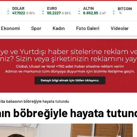
DOLAR
EURO
ALTIN
BITCOIN
47,7022
55,2227
6.652,95
%
0.15%
0.36%
2,47
Ekonomi
Spor
Kadın
Foto Galeri
Videolar
’da babasının böbreğiyle hayata tutundu
nın böbreğiyle hayata tutun