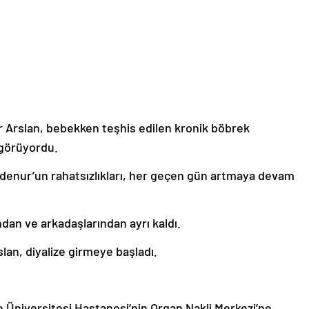
r Arslan, bebekken teşhis edilen kronik böbrek
 görüyordu.
Sudenur’un rahatsızlıkları, her geçen gün artmaya devam
dan ve arkadaşlarından ayrı kaldı.
lan, diyalize girmeye başladı.
e Üniversitesi Hastanesi’nin Organ Nakli Merkezi’ne