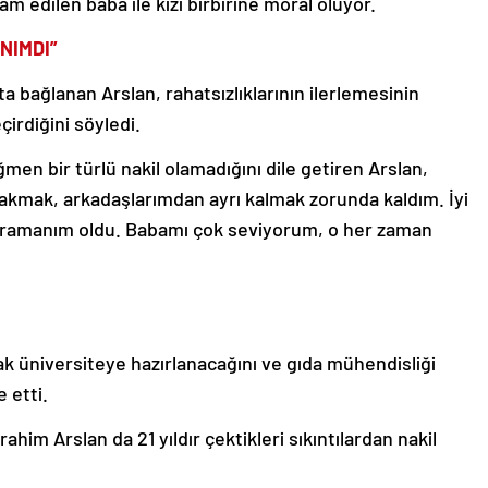
 edilen baba ile kızı birbirine moral oluyor.
NIMDI”
 bağlanan Arslan, rahatsızlıklarının ilerlemesinin
çirdiğini söyledi.
men bir türlü nakil olamadığını dile getiren Arslan,
ırakmak, arkadaşlarımdan ayrı kalmak zorunda kaldım. İyi
ahramanım oldu. Babamı çok seviyorum, o her zaman
rak üniversiteye hazırlanacağını ve gıda mühendisliği
 etti.
ahim Arslan da 21 yıldır çektikleri sıkıntılardan nakil