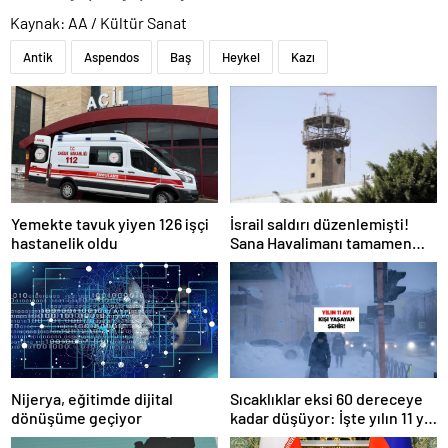
Kaynak: AA / Kültür Sanat
Antik
Aspendos
Baş
Heykel
Kazı
Yemekte tavuk yiyen 126 işçi
İsrail saldırı düzenlemişti!
hastanelik oldu
Sana Havalimanı tamamen
hizmet dışı kaldı
Nijerya, eğitimde dijital
Sıcaklıklar eksi 60 dereceye
dönüşüme geçiyor
kadar düşüyor: İşte yılın 11 yılı
kışı yaşayan şehir!