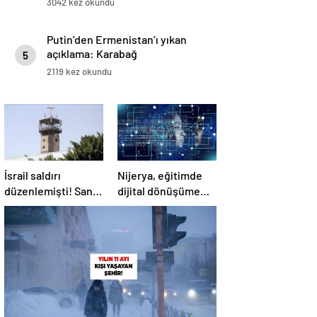
3042 kez okundu
Putin’den Ermenistan’ı yıkan
açıklama: Karabağ
5
Azerbaycan’ın ayrılmaz bir
2119 kez okundu
parçasıdır!
İsrail saldırı
Nijerya, eğitimde
düzenlemişti! Sana
dijital dönüşüme
Havalimanı
geçiyor
tamamen hizmet
dışı kaldı