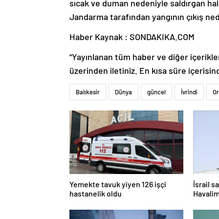
sıcak ve duman nedeniyle saldırgan hale 
Jandarma tarafından yangının çıkış neden
Haber Kaynak : SONDAKIKA.COM
“Yayınlanan tüm haber ve diğer içerikler i
üzerinden iletiniz. En kısa süre içerisin
Balıkesir
Dünya
güncel
İvrindi
Or
Yemekte tavuk yiyen 126 işçi
İsrail s
hastanelik oldu
Havalim
kaldı