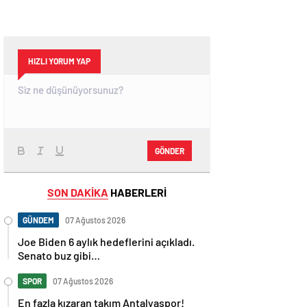
HIZLI YORUM YAP
GÖNDER
SON DAKİKA
HABERLERİ
GÜNDEM
07 Ağustos 2026
Joe Biden 6 aylık hedeflerini açıkladı.
Senato buz gibi…
SPOR
07 Ağustos 2026
En fazla kızaran takım Antalyaspor!