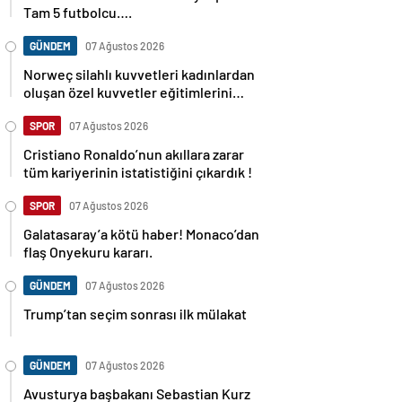
Tam 5 futbolcu….
GÜNDEM
07 Ağustos 2026
Norweç silahlı kuvvetleri kadınlardan
oluşan özel kuvvetler eğitimlerini
başlattı.
SPOR
07 Ağustos 2026
Cristiano Ronaldo’nun akıllara zarar
tüm kariyerinin istatistiğini çıkardık !
SPOR
07 Ağustos 2026
Galatasaray’a kötü haber! Monaco’dan
flaş Onyekuru kararı.
GÜNDEM
07 Ağustos 2026
Trump’tan seçim sonrası ilk mülakat
GÜNDEM
07 Ağustos 2026
Avusturya başbakanı Sebastian Kurz