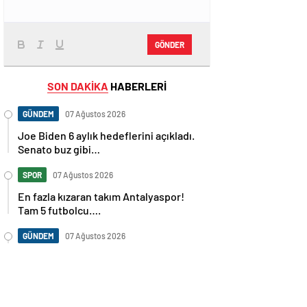
GÖNDER
SON DAKİKA
HABERLERİ
GÜNDEM
07 Ağustos 2026
Joe Biden 6 aylık hedeflerini açıkladı.
Senato buz gibi…
SPOR
07 Ağustos 2026
En fazla kızaran takım Antalyaspor!
Tam 5 futbolcu….
GÜNDEM
07 Ağustos 2026
Norweç silahlı kuvvetleri kadınlardan
oluşan özel kuvvetler eğitimlerini
başlattı.
SPOR
07 Ağustos 2026