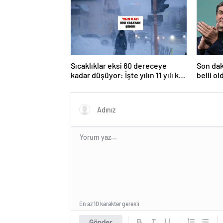
Sıcaklıklar eksi 60 dereceye
Son dak
kadar düşüyor: İşte yılın 11 yılı kışı
belli ol
yaşayan şehir!
En az 10 karakter gerekli
Gönder