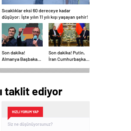
Sıcaklıklar eksi 60 dereceye kadar
düşüyor: İşte yılın 11 yılı kışı yaşayan şehir!
Son dakika!
Son dakika! Putin,
Almanya Başbakanı
İran Cumhurbaşkanı
belli oldu!
Pezeşkiyan ile
telefonla görüştü
 taklit ediyor
HIZLI YORUM YAP