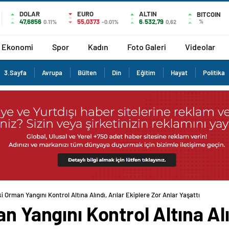
DOLAR
EURO
ALTIN
BITCOIN
47,6856
55,0373
6.532,79
%
0.11%
-0.01%
0,62
Ekonomi
Spor
Kadın
Foto Galeri
Videolar
3.Sayfa
Avrupa
Bülten
Din
Eğitim
Hayat
Politika
ki Orman Yangını Kontrol Altına Alındı, Arılar Ekiplere Zor Anlar Yaşattı
n Yangını Kontrol Altına Alı