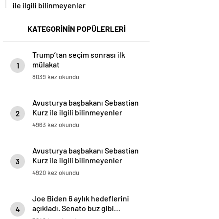
ile ilgili bilinmeyenler
KATEGORİNİN POPÜLERLERİ
Trump’tan seçim sonrası ilk
mülakat
1
8039 kez okundu
Avusturya başbakanı Sebastian
Kurz ile ilgili bilinmeyenler
2
4963 kez okundu
Avusturya başbakanı Sebastian
Kurz ile ilgili bilinmeyenler
3
4920 kez okundu
Joe Biden 6 aylık hedeflerini
açıkladı. Senato buz gibi…
4