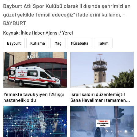
Bayburt Atlı Spor Kulübü olarak il dışında şehrimizi en
güzel şekilde temsil edeceğiz” ifadelerini kullandı. –
BAYBURT
Kaynak: İhlas Haber Ajansı / Yerel
Bayburt
Kutlama
Maç
Müsabaka
Takım
Yemekte tavuk yiyen 126 işçi
İsrail saldırı düzenlemişti!
hastanelik oldu
Sana Havalimanı tamamen
hizmet dışı kaldı