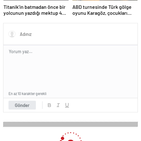
Titanik’in batmadan önce bir
ABD turnesinde Türk gölge
yolcunun yazdığı mektup 400
oyunu Karagöz, çocukları
bin dolara satıldı
büyüledi
En az 10 karakter gerekli
Gönder