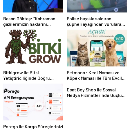
Bakan Göktaş: “Kahraman
Polise bıçakla saldıran
gazilerimizin haklarını
şüpheli ayağından vurularak
güçlendiren yeni bir dönemin
yakalandı
kapılarını aralıyoruz”
Bitkigrow ile Bitki
Petmona : Kedi Maması ve
Yetiştiriciliğinde Doğru
Köpek Maması İle Tüm Evcil
Ekipman ve Ürün Seçimi
Hayvan Ürünleri
Esat Bey Shop ile Sosyal
Medya Hizmetlerinde Güçlü
Panel Deneyimi
Porego ile Kargo Süreçlerinizi