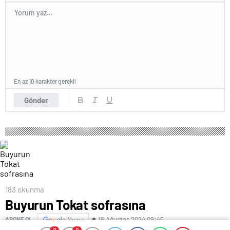
En az 10 karakter gerekli
Gönder
183 okunma
Buyurun Tokat sofrasına
16 Ağustos 2024 09:45
ABONE OL
News
0
0
0
0