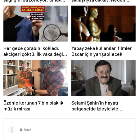
başarı tabakta başlıyor
omurga kanalı darlığı olabilir
Her gece çorabını kokladı,
Yapay zeka kullanılan filmler
akciğeri çöktü! İlk vaka değil:
Oscar için yarışabilecek
‘Klozet yanında masum kalır’
Özenle korunan 7 bin plaklık
Selami Şahin’in hayatı
müzik mirası
belgeselde izleyiciyle
buluşacak