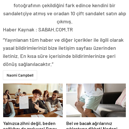
fotoğrafının çekildiğini fark edince kendini bir
sandaletçiye atmış ve oradan 10 çift sandalet satın alıp
çıkmış.
Haber Kaynak : SABAH.COM.TR
“Yayınlanan tüm haber ve diğer içerikler ile ilgili olarak
yasal bildirimlerinizi bize iletişim sayfası üzerinden
iletiniz. En kısa süre içerisinde bildirimlerinize geri
dönüş sağlanılacaktır.”
Naomi Campbell
Yalnızca zihni değil, beden
Bel ve bacak ağrılarınız
sağlığını da zorluyor! Sınavda
sıklaştıysa dikkat! Nedeni