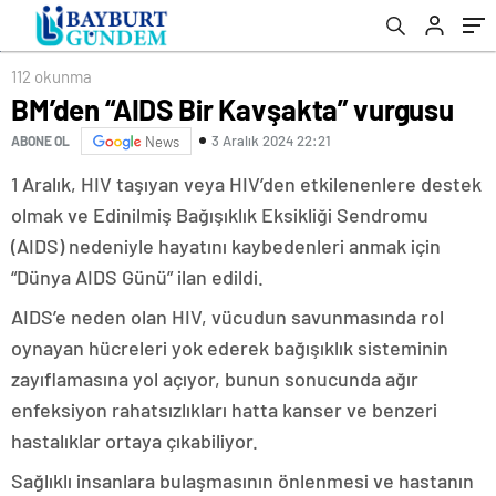
112 okunma
BM’den “AIDS Bir Kavşakta” vurgusu
3 Aralık 2024 22:21
ABONE OL
News
1 Aralık, HIV taşıyan veya HIV’den etkilenenlere destek
olmak ve Edinilmiş Bağışıklık Eksikliği Sendromu
(AIDS) nedeniyle hayatını kaybedenleri anmak için
“Dünya AIDS Günü” ilan edildi.
AIDS’e neden olan HIV, vücudun savunmasında rol
oynayan hücreleri yok ederek bağışıklık sisteminin
zayıflamasına yol açıyor, bunun sonucunda ağır
enfeksiyon rahatsızlıkları hatta kanser ve benzeri
hastalıklar ortaya çıkabiliyor.
Sağlıklı insanlara bulaşmasının önlenmesi ve hastanın