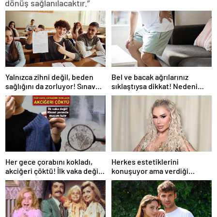
dönüş sağlanılacaktır.”
Yalnızca zihni değil, beden
Bel ve bacak ağrılarınız
sağlığını da zorluyor! Sınavda
sıklaştıysa dikkat! Nedeni
başarı tabakta başlıyor
omurga kanalı darlığı olabilir
Her gece çorabını kokladı,
Herkes estetiklerini
akciğeri çöktü! İlk vaka değil:
konuşuyor ama verdiği
‘Klozet yanında masum kalır’
kiloları kimse görmüyor…
Şarkıcı Ceylan sitem etti!