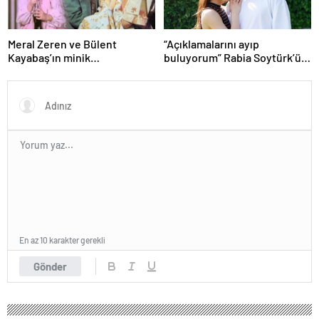
Meral Zeren ve Bülent
“Açıklamalarını ayıp
Kayabaş’ın minik
buluyorum” Rabia Soytürk’ün
partneriydi… Şimdilerin yıldız
sözlerine Caner Topçu’dan
ismini tanıdınız mı?
tokat gibi cevap!
En az 10 karakter gerekli
Gönder