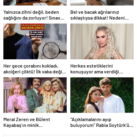
Yalnızca zihni değil, beden
Bel ve bacak ağrılarınız
sağlığını da zorluyor! Sınavda
sıklaştıysa dikkat! Nedeni
başarı tabakta başlıyor
omurga kanalı darlığı olabilir
Her gece çorabını kokladı,
Herkes estetiklerini
akciğeri çöktü! İlk vaka değil:
konuşuyor ama verdiği
‘Klozet yanında masum kalır’
kiloları kimse görmüyor…
Şarkıcı Ceylan sitem etti!
Meral Zeren ve Bülent
“Açıklamalarını ayıp
Kayabaş’ın minik
buluyorum” Rabia Soytürk’ün
partneriydi… Şimdilerin yıldız
sözlerine Caner Topçu’dan
ismini tanıdınız mı?
tokat gibi cevap!