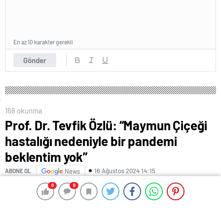
En az 10 karakter gerekli
Gönder
168 okunma
Prof. Dr. Tevfik Özlü: “Maymun Çiçeği
hastalığı nedeniyle bir pandemi
beklentim yok”
16 Ağustos 2024 14:15
ABONE OL
News
0
0
0
0
Prof. Dr. Tevfik Özlü: “Maymun Çiçeği hastalığı
nedeniyle bir pandemi beklentim yok”