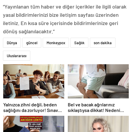
“Yayınlanan tüm haber ve diğer içerikler ile ilgili olarak
yasal bildirimlerinizi bize iletişim sayfası üzerinden
iletiniz. En kısa süre içerisinde bildirimlerinize geri
dönüş sağlanılacaktır.”
Dünya
güncel
Monkeypox
Sağlık
son dakika
Uluslararası
Yalnızca zihni değil, beden
Bel ve bacak ağrılarınız
sağlığını da zorluyor! Sınavda
sıklaştıysa dikkat! Nedeni
başarı tabakta başlıyor
omurga kanalı darlığı olabilir