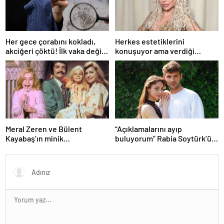
Her gece çorabını kokladı,
Herkes estetiklerini
akciğeri çöktü! İlk vaka değil:
konuşuyor ama verdiği
‘Klozet yanında masum kalır’
kiloları kimse görmüyor…
Şarkıcı Ceylan sitem etti!
Meral Zeren ve Bülent
“Açıklamalarını ayıp
Kayabaş’ın minik
buluyorum” Rabia Soytürk’ün
partneriydi… Şimdilerin yıldız
sözlerine Caner Topçu’dan
ismini tanıdınız mı?
tokat gibi cevap!