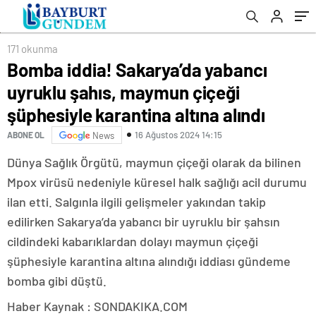
altına alındı
yok”
171 okunma
Bomba iddia! Sakarya’da yabancı
uyruklu şahıs, maymun çiçeği
şüphesiyle karantina altına alındı
16 Ağustos 2024 14:15
ABONE OL
News
Dünya Sağlık Örgütü, maymun çiçeği olarak da bilinen
Mpox virüsü nedeniyle küresel halk sağlığı acil durumu
ilan etti. Salgınla ilgili gelişmeler yakından takip
edilirken Sakarya’da yabancı bir uyruklu bir şahsın
cildindeki kabarıklardan dolayı maymun çiçeği
şüphesiyle karantina altına alındığı iddiası gündeme
bomba gibi düştü.
Haber Kaynak : SONDAKIKA.COM