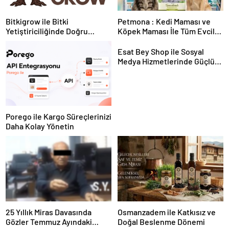
Bitkigrow ile Bitki
Petmona : Kedi Maması ve
Yetiştiriciliğinde Doğru
Köpek Maması İle Tüm Evcil
Ekipman ve Ürün Seçimi
Hayvan Ürünleri
Esat Bey Shop ile Sosyal
Medya Hizmetlerinde Güçlü
Panel Deneyimi
Porego ile Kargo Süreçlerinizi
Daha Kolay Yönetin
25 Yıllık Miras Davasında
Osmanzadem ile Katkısız ve
Gözler Temmuz Ayındaki
Doğal Beslenme Dönemi