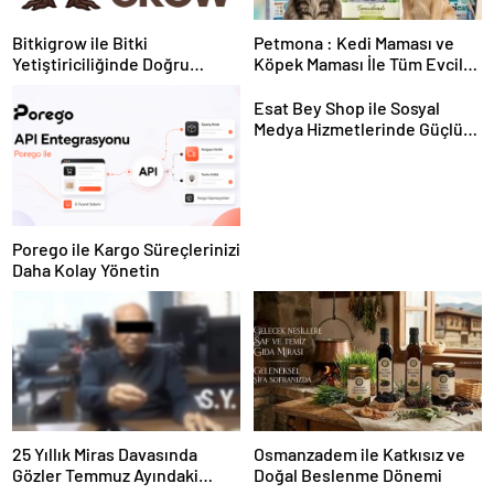
Bitkigrow ile Bitki
Petmona : Kedi Maması ve
Yetiştiriciliğinde Doğru
Köpek Maması İle Tüm Evcil
Ekipman ve Ürün Seçimi
Hayvan Ürünleri
Esat Bey Shop ile Sosyal
Medya Hizmetlerinde Güçlü
Panel Deneyimi
Porego ile Kargo Süreçlerinizi
Daha Kolay Yönetin
25 Yıllık Miras Davasında
Osmanzadem ile Katkısız ve
Gözler Temmuz Ayındaki
Doğal Beslenme Dönemi