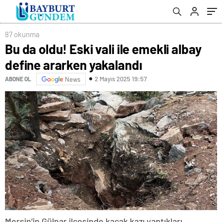
87 okunma
Bu da oldu! Eski vali ile emekli albay
define ararken yakalandı
2 Mayıs 2025 19:57
ABONE OL
News
Mersin’in Gülnar ilçesinde kaçak kazı yaptıkları