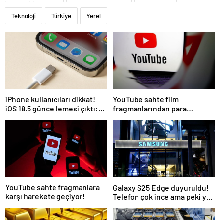
Teknoloji
Türkiye
Yerel
iPhone kullanıcıları dikkat!
YouTube sahte film
iOS 18.5 güncellemesi çıktı:
fragmanlarından para
İşte tüm yenilikler
kazanan kanallara müdahale
edecek
YouTube sahte fragmanlara
Galaxy S25 Edge duyuruldu!
karşı harekete geçiyor!
Telefon çok ince ama peki ya
batarya?