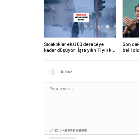
Sıcaklıklar eksi 60 dereceye
Son dak
kadar düşüyor: İşte yılın 11 yılı kışı
belli ol
yaşayan şehir!
En az 10 karakter gerekli