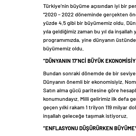
Türkiye’nin büyüme açısından iyi bir pe
“2020 – 2022 döneminde gerçekten öne
yüzde 4.5 gibi bir büyümemiz oldu. Dü
yıla geldiğimiz zaman bu yıl da inşallah
programımızda, yine dünyanın üstünde p
büyümemiz oldu.
“DÜNYANIN 17’NCİ BÜYÜK EKONOMİSİY
Bundan sonraki dönemde de bir seviye
Dünyanın önemli bir ekonomisiyiz. Nomi
Satın alma gücü paritesine göre hesapl
konumundayız. Milli gelirimiz ilk defa ge
geçen yılki rakam 1 trilyon 119 milyar dol
inşallah geleceğe taşımak istiyoruz.
“ENFLASYONU DÜŞÜRÜRKEN BÜYÜMEYİ