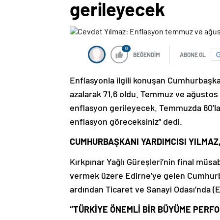
gerileyecek
0
BEĞENDİM
ABONE OL
Enflasyonla ilgili konuşan Cumhurbaşkan
azalarak 71,6 oldu. Temmuz ve ağustos ay
enflasyon gerileyecek. Temmuzda 60’lar 
enflasyon göreceksiniz” dedi.
CUMHURBAŞKANI YARDIMCISI YILMAZ,
Kırkpınar Yağlı Güreşleri’nin final müsa
vermek üzere Edirne’ye gelen Cumhurbaş
ardından Ticaret ve Sanayi Odası’nda (E
“TÜRKİYE ÖNEMLİ BİR BÜYÜME PERFO