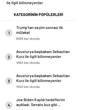
ile ilgili bilinmeyenler
KATEGORİNİN POPÜLERLERİ
Trump’tan seçim sonrası ilk
mülakat
1
8039 kez okundu
Avusturya başbakanı Sebastian
Kurz ile ilgili bilinmeyenler
2
4963 kez okundu
Avusturya başbakanı Sebastian
Kurz ile ilgili bilinmeyenler
3
4920 kez okundu
Joe Biden 6 aylık hedeflerini
açıkladı. Senato buz gibi…
4