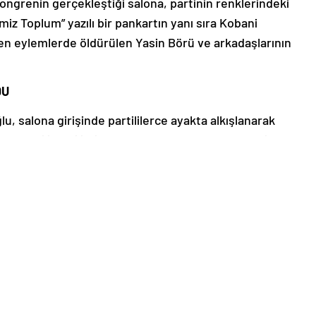
ongrenin gerçekleştiği salona, partinin renklerindeki
emiz Toplum” yazılı bir pankartın yanı sıra Kobani
en eylemlerde öldürülen Yasin Börü ve arkadaşlarının
DU
, salona girişinde partililerce ayakta alkışlanarak
 partililer Filistin’e destek sloganları attı, tekbir
seslendirildi ve Kur’an-ı Kerim okundu. Divan başkanlığı
 Zekeriya Yapıcıoğlu, yapılan teklifle yeniden aday
en Yapıcıoğlu, kongreye katılan partililer ve davetlilere