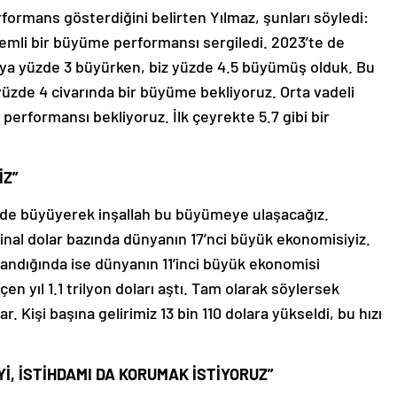
rformans gösterdiğini belirten Yılmaz, şunları söyledi:
mli bir büyüme performansı sergiledi. 2023’te de
nya yüzde 3 büyürken, biz yüzde 4.5 büyümüş olduk. Bu
 yüzde 4 civarında bir büyüme bekliyoruz. Orta vadeli
erformansı bekliyoruz. İlk çeyrekte 5.7 gibi bir
İZ”
de büyüyerek inşallah bu büyümeye ulaşacağız.
nal dolar bazında dünyanın 17’nci büyük ekonomisiyiz.
andığında ise dünyanın 11’inci büyük ekonomisi
çen yıl 1.1 trilyon doları aştı. Tam olarak söylersek
ar. Kişi başına gelirimiz 13 bin 110 dolara yükseldi, bu hızı
, İSTİHDAMI DA KORUMAK İSTİYORUZ”