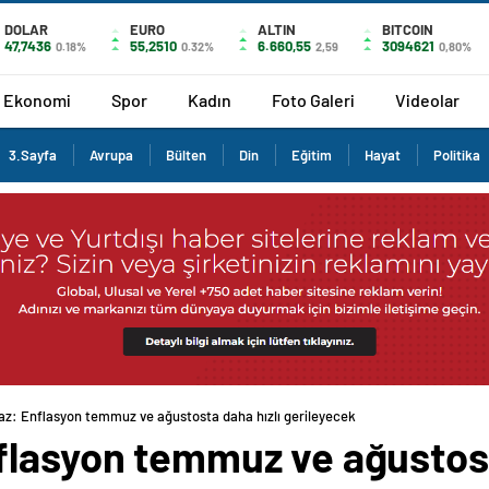
DOLAR
EURO
ALTIN
BITCOIN
47,7436
55,2510
6.660,55
3094621
0.18%
0.32%
2,59
0,80%
Ekonomi
Spor
Kadın
Foto Galeri
Videolar
3.Sayfa
Avrupa
Bülten
Din
Eğitim
Hayat
Politika
az: Enflasyon temmuz ve ağustosta daha hızlı gerileyecek
flasyon temmuz ve ağustost