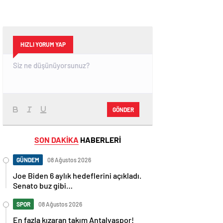
HIZLI YORUM YAP
GÖNDER
SON DAKİKA
HABERLERİ
GÜNDEM
08 Ağustos 2026
Joe Biden 6 aylık hedeflerini açıkladı.
Senato buz gibi…
SPOR
08 Ağustos 2026
En fazla kızaran takım Antalyaspor!