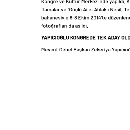
Kongre ve Kültür Merkezi’nde yapıldı. K
flamalar ve “Güçlü Aile, Ahlaklı Nesil, T
bahanesiyle 6-8 Ekim 2014’te düzenlen
fotoğrafları da asıldı.
YAPICIOĞLU KONGREDE TEK ADAY OL
Mevcut Genel Başkan Zekeriya Yapıcıoğlu
tezahüratlarla karşılandı. Salonda bulunan
getirdi. Sanatçılar tarafından şarkılar 
seçiminin ardından mevcut Genel Başkan
gösterildi. Tek aday olarak kongreye gir
teşekkür etti.