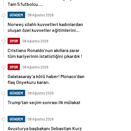
Tam 5 futbolcu….
GÜNDEM
08 Ağustos 2026
Norweç silahlı kuvvetleri kadınlardan
oluşan özel kuvvetler eğitimlerini
başlattı.
SPOR
08 Ağustos 2026
Cristiano Ronaldo’nun akıllara zarar
tüm kariyerinin istatistiğini çıkardık !
SPOR
08 Ağustos 2026
Galatasaray’a kötü haber! Monaco’dan
flaş Onyekuru kararı.
GÜNDEM
08 Ağustos 2026
Trump’tan seçim sonrası ilk mülakat
GÜNDEM
08 Ağustos 2026
Avusturya başbakanı Sebastian Kurz