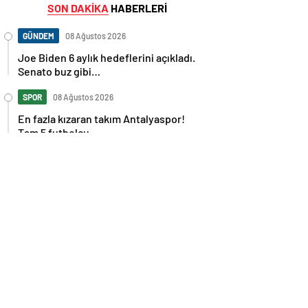
SON DAKİKA
HABERLERİ
GÜNDEM
08 Ağustos 2026
Joe Biden 6 aylık hedeflerini açıkladı.
Senato buz gibi…
SPOR
08 Ağustos 2026
En fazla kızaran takım Antalyaspor!
Tam 5 futbolcu….
GÜNDEM
08 Ağustos 2026
Norweç silahlı kuvvetleri kadınlardan
oluşan özel kuvvetler eğitimlerini
başlattı.
SPOR
08 Ağustos 2026
Cristiano Ronaldo’nun akıllara zarar
tüm kariyerinin istatistiğini çıkardık !
SPOR
08 Ağustos 2026
Galatasaray’a kötü haber! Monaco’dan