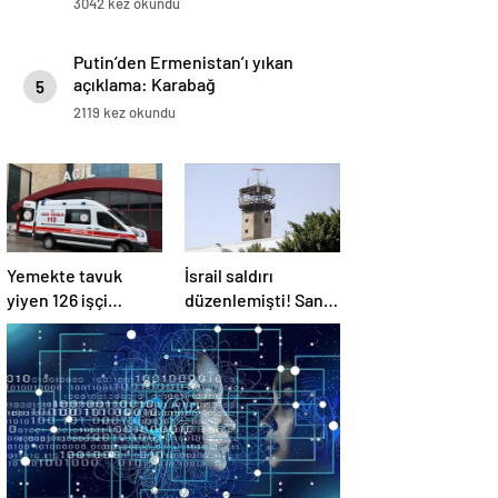
3042 kez okundu
Putin’den Ermenistan’ı yıkan
açıklama: Karabağ
5
Azerbaycan’ın ayrılmaz bir
2119 kez okundu
parçasıdır!
Yemekte tavuk
İsrail saldırı
yiyen 126 işçi
düzenlemişti! Sana
hastanelik oldu
Havalimanı
tamamen hizmet
dışı kaldı