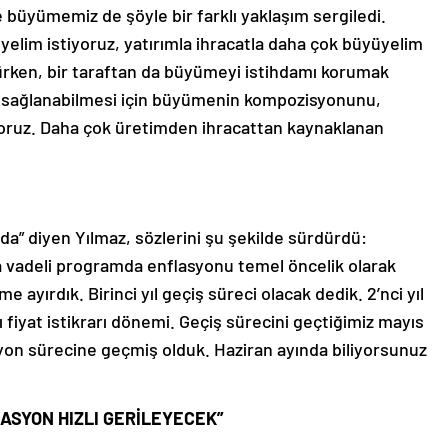
 büyümemiz de şöyle bir farklı yaklaşım sergiledi.
elim istiyoruz, yatırımla ihracatla daha çok büyüyelim
ürken, bir taraftan da büyümeyi istihdamı korumak
nun sağlanabilmesi için büyümenin kompozisyonunu,
üyoruz. Daha çok üretimden ihracattan kaynaklanan
a” diyen Yılmaz, sözlerini şu şekilde sürdürdü:
rta vadeli programda enflasyonu temel öncelik olarak
yırdık. Birinci yıl geçiş süreci olacak dedik. 2’nci yıl
ı fiyat istikrarı dönemi. Geçiş sürecini geçtiğimiz mayıs
on sürecine geçmiş olduk. Haziran ayında biliyorsunuz
ASYON HIZLI GERİLEYECEK”