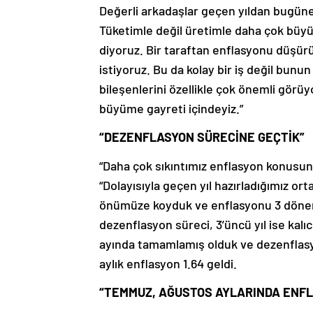
Değerli arkadaşlar geçen yıldan bugüne
Tüketimle değil üretimle daha çok büyüy
diyoruz. Bir taraftan enflasyonu düşür
istiyoruz. Bu da kolay bir iş değil bu
bileşenlerini özellikle çok önemli gör
büyüme gayreti içindeyiz.”
“DEZENFLASYON SÜRECİNE GEÇTİK”
“Daha çok sıkıntımız enflasyon konusund
“Dolayısıyla geçen yıl hazırladığımız o
önümüze koyduk ve enflasyonu 3 döneme a
dezenflasyon süreci, 3’üncü yıl ise kalıc
ayında tamamlamış olduk ve dezenflasy
aylık enflasyon 1.64 geldi.
“TEMMUZ, AĞUSTOS AYLARINDA ENFL