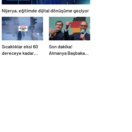
Nijerya, eğitimde dijital dönüşüme geçiyor
Sıcaklıklar eksi 60
Son dakika!
dereceye kadar
Almanya Başbakanı
düşüyor: İşte yılın
belli oldu!
11 yılı kışı yaşayan
şehir!