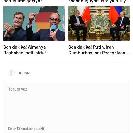
dönüşüme geçiyor
kadar düşüyor: İşte yılın 11 yılı
kışı yaşayan şehir!
Son dakika! Almanya
Son dakika! Putin, İran
Başbakanı belli oldu!
Cumhurbaşkanı Pezeşkiyan
ile telefonla görüştü
En az 10 karakter gerekli