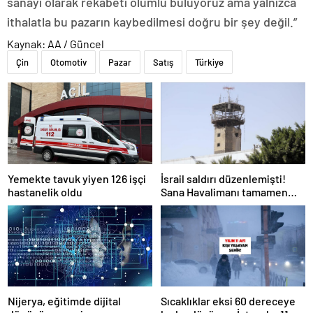
sanayi olarak rekabeti olumlu buluyoruz ama yalnızca
ithalatla bu pazarın kaybedilmesi doğru bir şey değil.”
Kaynak: AA / Güncel
Çin
Otomotiv
Pazar
Satış
Türkiye
Yemekte tavuk yiyen 126 işçi
İsrail saldırı düzenlemişti!
hastanelik oldu
Sana Havalimanı tamamen
hizmet dışı kaldı
Nijerya, eğitimde dijital
Sıcaklıklar eksi 60 dereceye