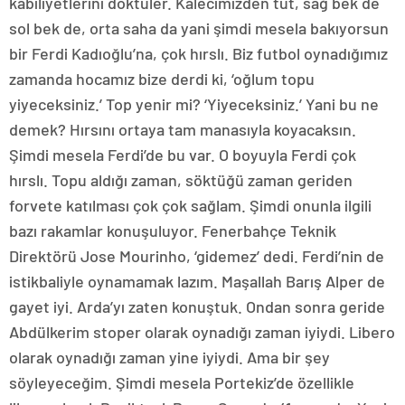
kabiliyetlerini döktüler. Kalecimizden tut, sağ bek de
sol bek de, orta saha da yani şimdi mesela bakıyorsun
bir Ferdi Kadıoğlu’na, çok hırslı. Biz futbol oynadığımız
zamanda hocamız bize derdi ki, ‘oğlum topu
yiyeceksiniz.’ Top yenir mi? ‘Yiyeceksiniz.’ Yani bu ne
demek? Hırsını ortaya tam manasıyla koyacaksın.
Şimdi mesela Ferdi’de bu var. O boyuyla Ferdi çok
hırslı. Topu aldığı zaman, söktüğü zaman geriden
forvete katılması çok çok sağlam. Şimdi onunla ilgili
bazı rakamlar konuşuluyor. Fenerbahçe Teknik
Direktörü Jose Mourinho, ‘gidemez’ dedi. Ferdi’nin de
istikbaliyle oynamamak lazım. Maşallah Barış Alper de
gayet iyi. Arda’yı zaten konuştuk. Ondan sonra geride
Abdülkerim stoper olarak oynadığı zaman iyiydi. Libero
olarak oynadığı zaman yine iyiydi. Ama bir şey
söyleyeceğim. Şimdi mesela Portekiz’de özellikle