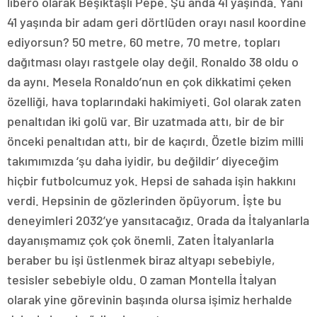
libero olarak Beşiktaşlı Pepe. Şu anda 41 yaşında. Yani
41 yaşında bir adam geri dörtlüden orayı nasıl koordine
ediyorsun? 50 metre, 60 metre, 70 metre, topları
dağıtması olayı rastgele olay değil. Ronaldo 38 oldu o
da aynı. Mesela Ronaldo’nun en çok dikkatimi çeken
özelliği, hava toplarındaki hakimiyeti. Gol olarak zaten
penaltıdan iki golü var. Bir uzatmada attı, bir de bir
önceki penaltıdan attı, bir de kaçırdı. Özetle bizim milli
takımımızda ‘şu daha iyidir, bu değildir’ diyeceğim
hiçbir futbolcumuz yok. Hepsi de sahada işin hakkını
verdi. Hepsinin de gözlerinden öpüyorum. İşte bu
deneyimleri 2032’ye yansıtacağız. Orada da İtalyanlarla
dayanışmamız çok çok önemli. Zaten İtalyanlarla
beraber bu işi üstlenmek biraz altyapı sebebiyle,
tesisler sebebiyle oldu. O zaman Montella İtalyan
olarak yine görevinin başında olursa işimiz herhalde