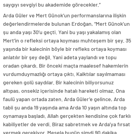
saygıyı sevgiyi bu akademide görecekler.”
Arda Güler ve Mert Günok’un performanslarına ilişkin
değerlendirmelerde bulunan Erdoğan, “Mert Günok’un
şu anda yaşı 30’u geçti. Yani bu yaşı yakalamış olan
Mert’in o refleksi ortaya koyması muhteşem bir şey. 35
yaşında bir kalecinin böyle bir refleks ortaya koyması
anlatılır bir şey değil. Yani adeta yaylandı ve topu
oradan çıkardı. Bir önceki maçta maalesef hakemlerin
vurdumduymazlığı ortaya çıktı. Kalktılar sayılmaması
gereken golü saydılar. Bir kalecinin biliyorsunuz
altıpas, onsekiz içerisinde hatalı hareketi olmaz. Ona
faulü yapan ortada zaten. Arda Güler’e gelince, Arda
tabii şu anda 19 yaşında ama Arda 10 yaşın altında top
oynamaya başladı. Allah gerçekten kendisine çok farklı
kabiliyetler de verdi. Biraz sabretmek ve Arda’ya fırsat
vermek gerekiyor. Mesela bugün şimdi 90 dakika