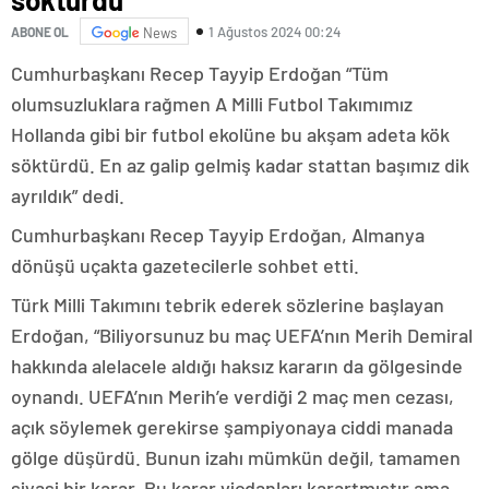
1 Ağustos 2024 00:24
ABONE OL
News
Cumhurbaşkanı Recep Tayyip Erdoğan “Tüm
olumsuzluklara rağmen A Milli Futbol Takımımız
Hollanda gibi bir futbol ekolüne bu akşam adeta kök
söktürdü. En az galip gelmiş kadar stattan başımız dik
ayrıldık” dedi.
Cumhurbaşkanı Recep Tayyip Erdoğan, Almanya
dönüşü uçakta gazetecilerle sohbet etti.
Türk Milli Takımını tebrik ederek sözlerine başlayan
Erdoğan, “Biliyorsunuz bu maç UEFA’nın Merih Demiral
hakkında alelacele aldığı haksız kararın da gölgesinde
oynandı. UEFA’nın Merih’e verdiği 2 maç men cezası,
açık söylemek gerekirse şampiyonaya ciddi manada
gölge düşürdü. Bunun izahı mümkün değil, tamamen
siyasi bir karar. Bu karar vicdanları karartmıştır ama