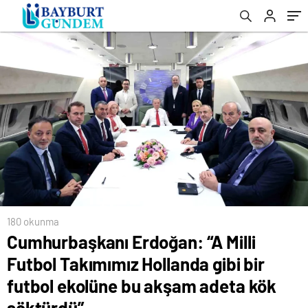
akşam adeta kök söktürdü”
180 okunma
Cumhurbaşkanı Erdoğan: “A Milli
Futbol Takımımız Hollanda gibi bir
futbol ekolüne bu akşam adeta kök
söktürdü”