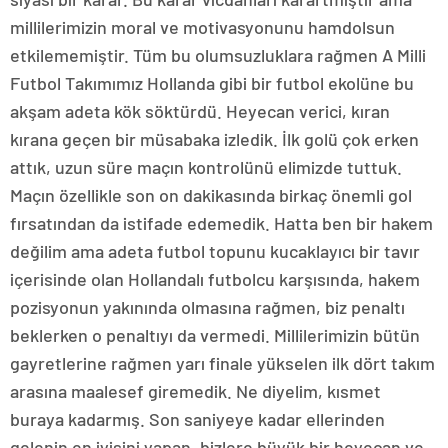
millilerimizin moral ve motivasyonunu hamdolsun
etkilememiştir. Tüm bu olumsuzluklara rağmen A Milli
Futbol Takımımız Hollanda gibi bir futbol ekolüne bu
akşam adeta kök söktürdü. Heyecan verici, kıran
kırana geçen bir müsabaka izledik. İlk golü çok erken
attık, uzun süre maçın kontrolünü elimizde tuttuk.
Maçın özellikle son on dakikasında birkaç önemli gol
fırsatından da istifade edemedik. Hatta ben bir hakem
değilim ama adeta futbol topunu kucaklayıcı bir tavır
içerisinde olan Hollandalı futbolcu karşısında, hakem
pozisyonun yakınında olmasına rağmen, biz penaltı
beklerken o penaltıyı da vermedi. Millilerimizin bütün
gayretlerine rağmen yarı finale yükselen ilk dört takım
arasına maalesef giremedik. Ne diyelim, kısmet
buraya kadarmış. Son saniyeye kadar ellerinden
gelenin en iyisini yapan, bizlere büyük bir heyecan ve