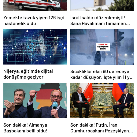
Yemekte tavuk yiyen 126 işçi
İsrail saldırı düzenlemişti!
hastanelik oldu
Sana Havalimanı tamamen
hizmet dışı kaldı
Nijerya, eğitimde dijital
Sıcaklıklar eksi 60 dereceye
dönüşüme geçiyor
kadar düşüyor: İşte yılın 11 yılı
kışı yaşayan şehir!
Son dakika! Almanya
Son dakika! Putin, İran
Başbakanı belli oldu!
Cumhurbaşkanı Pezeşkiyan
ile telefonla görüştü