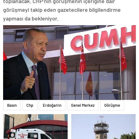
toplanacak. CHP’nin görüşmenin içeriğine dair
görüşmeyi takip eden gazetecilere bilgilendirme
yapması da bekleniyor.
Basın
Chp
Erdoğan'ın
Genel Merkez
Görüşme