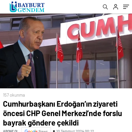
göndere çekildi
157 okunma
Cumhurbaşkanı Erdoğan’ın ziyareti
öncesi CHP Genel Merkezi’nde forslu
bayrak göndere çekildi
10 Temmuz 2024 00:12
ABONE OL
News