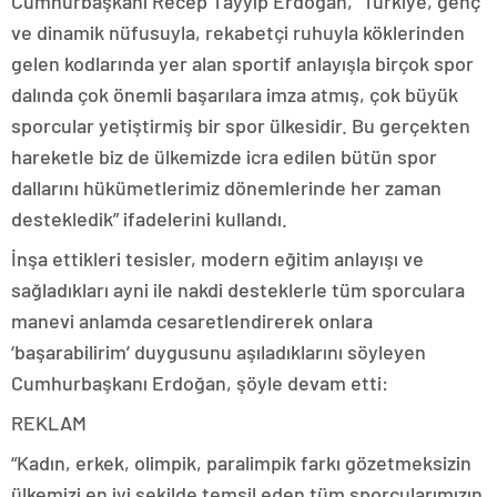
Cumhurbaşkanı Recep Tayyip Erdoğan, “Türkiye, genç
ve dinamik nüfusuyla, rekabetçi ruhuyla köklerinden
gelen kodlarında yer alan sportif anlayışla birçok spor
dalında çok önemli başarılara imza atmış, çok büyük
sporcular yetiştirmiş bir spor ülkesidir. Bu gerçekten
hareketle biz de ülkemizde icra edilen bütün spor
dallarını hükümetlerimiz dönemlerinde her zaman
destekledik” ifadelerini kullandı.
İnşa ettikleri tesisler, modern eğitim anlayışı ve
sağladıkları ayni ile nakdi desteklerle tüm sporculara
manevi anlamda cesaretlendirerek onlara
‘başarabilirim’ duygusunu aşıladıklarını söyleyen
Cumhurbaşkanı Erdoğan, şöyle devam etti:
REKLAM
“Kadın, erkek, olimpik, paralimpik farkı gözetmeksizin
ülkemizi en iyi şekilde temsil eden tüm sporcularımızın