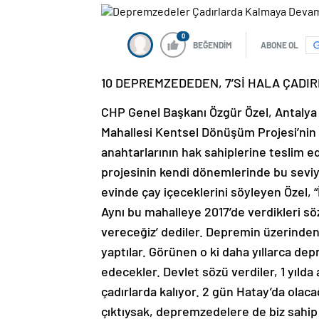
0
BEĞENDİM
ABONE OL
10 DEPREMZEDEDEN, 7’Sİ HALA ÇADIR
CHP Genel Başkanı Özgür Özel, Antalya 
Mahallesi Kentsel Dönüşüm Projesi’nin a
anahtarlarının hak sahiplerine teslim 
projesinin kendi dönemlerinde bu seviyey
evinde çay içeceklerini söyleyen Özel, “
Aynı bu mahalleye 2017’de verdikleri söz
vereceğiz’ dediler. Depremin üzerinden
yaptılar. Görünen o ki daha yıllarca d
edecekler. Devlet sözü verdiler, 1 yılda
çadırlarda kalıyor. 2 gün Hatay’da olac
çıktıysak, depremzedelere de biz sahip 