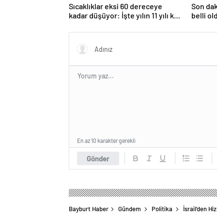
Sıcaklıklar eksi 60 dereceye
Son dak
kadar düşüyor: İşte yılın 11 yılı kışı
belli ol
yaşayan şehir!
En az 10 karakter gerekli
Gönder
Bayburt Haber
Gündem
Politika
İsrail’den Hi