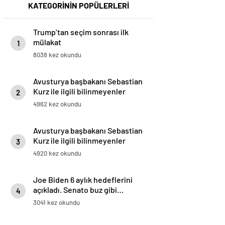
KATEGORİNİN POPÜLERLERİ
Trump’tan seçim sonrası ilk
mülakat
1
8038 kez okundu
Avusturya başbakanı Sebastian
Kurz ile ilgili bilinmeyenler
2
4962 kez okundu
Avusturya başbakanı Sebastian
Kurz ile ilgili bilinmeyenler
3
4920 kez okundu
Joe Biden 6 aylık hedeflerini
açıkladı. Senato buz gibi…
4
3041 kez okundu