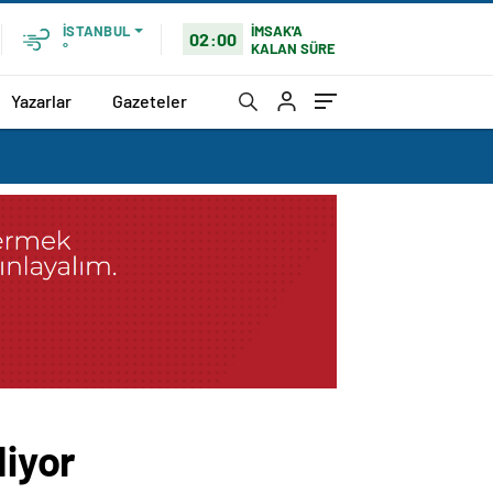
İMSAK'A
İSTANBUL
02:00
KALAN SÜRE
°
Yazarlar
Gazeteler
iyor