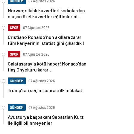
GÜNDEM
07 Ağustos 2026
Norweç silahlı kuvvetleri kadınlardan
oluşan özel kuvvetler eğitimlerini
başlattı.
SPOR
07 Ağustos 2026
Cristiano Ronaldo’nun akıllara zarar
tüm kariyerinin istatistiğini çıkardık !
SPOR
07 Ağustos 2026
Galatasaray’a kötü haber! Monaco’dan
flaş Onyekuru kararı.
GÜNDEM
07 Ağustos 2026
Trump’tan seçim sonrası ilk mülakat
GÜNDEM
07 Ağustos 2026
Avusturya başbakanı Sebastian Kurz
ile ilgili bilinmeyenler