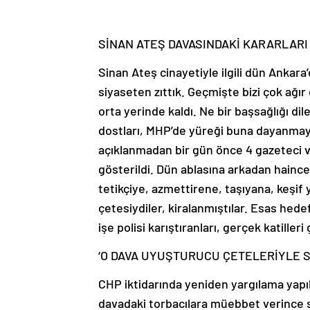
SİNAN ATEŞ DAVASINDAKİ KARARLARI
Sinan Ateş cinayetiyle ilgili dün Ankara’
siyaseten zıttık. Geçmişte bizi çok ağı
orta yerinde kaldı. Ne bir başsağlığı dil
dostları, MHP’de yüreği buna dayanma
açıklanmadan bir gün önce 4 gazeteci ve 
gösterildi. Dün ablasına arkadan haince s
tetikçiye, azmettirene, taşıyana, keşif
çetesiydiler, kiralanmıştılar. Esas hede
işe polisi karıştıranları, gerçek katille
‘O DAVA UYUŞTURUCU ÇETELERİYLE S
CHP iktidarında yeniden yargılama yapıl
davadaki torbacılara müebbet verince s