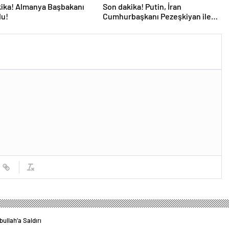
ika! Almanya Başbakanı
Son dakika! Putin, İran
du!
Cumhurbaşkanı Pezeşkiyan ile
telefonla görüştü
zbullah’a Saldırı