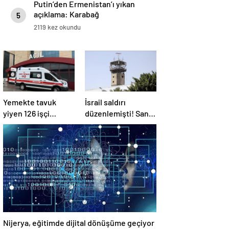
Putin’den Ermenistan’ı yıkan
açıklama: Karabağ
5
Azerbaycan’ın ayrılmaz bir
2119 kez okundu
parçasıdır!
Yemekte tavuk
İsrail saldırı
yiyen 126 işçi
düzenlemişti! Sana
hastanelik oldu
Havalimanı
tamamen hizmet
dışı kaldı
Nijerya, eğitimde dijital dönüşüme geçiyor