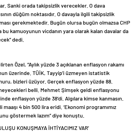
r. Sanki orada takipsizlik verecekler. O dava
ının düğüm noktasıdır. O davayla ilgili takipsizlik
aşılması gerekmektedir. Bugün olursa bugün olmazsa CHP
da bu kamuoyunun vicdanın yara olarak kalan davalar da
cek” dedi.
irten Özel, “Aylık yüzde 3 açıklanan enflasyon rakamı
unun üzerinde. TÜİK, Tayyip’i üzmeyen istatistik
uru, bizleri üzüyor. Gerçek enflasyon yüzde 88.
meyecekleri belli. Mehmet Şimşek geldi enflasyonu
inde enflasyon yüzde 38’di. Algılara kimse kanmasın.
li maaşı 4 bin 500 lira eridi. ‘Ekonomi programımız
uğunu göstermek lazım” diye konuştu.
ULUŞU KONUŞMAYA İHTİYACIMIZ VAR’