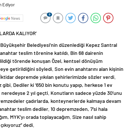
0
News
LARDA KALIYOR’
Büyükşehir Belediyesi’nin düzenlediği Kepez Santral
nahtar teslim törenine katıldı. Bin 68 dairenin
edildiği törende konuşan Özel, kentsel dönüşüm
e getirildiğini söyledi. Son evin anahtarını alan kişinin
İktidar depremde yıkılan şehirlerimizde sözler verdi.
 gibi. Dediler ki ‘650 bin konutu yapıp, herkese 1 ev
 neredeyse 2 yıl geçti. Konutların sadece yüzde 30’unu
epremzedeler çadırlarda, konteynerlerde kalmaya devam
 anahtar teslim dediler. 10 depremzeden, 7’si hala
ağım, MYK’yı orada toplayacağım. Size nasıl sahip
çıkıyoruz” dedi.