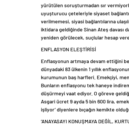
yürütülen soruşturmadan sır vermiyorla
uyuşturucu çeteleriyle siyaset bağlantıs
verilmemesi, siyasi bağlantılarına ul
iktidara geldiğinde Sinan Ateş davası 
yeniden görülecek, suçlular hesap vere
ENFLASYON ELEŞTİRİSİ
Enflasyonun artmaya devam ettiğini bel
dünyadaki 83 ülkenin 1 yıllık enflasyon
kurumunun baş harfleri. Emekçiyi, mem
Bunların enflasyonu tek haneye indire
düşürmeyi vaat ediyor. O göreve geldiğ
Asgari ücret 9 ayda 5 bin 600 lira, emek
işliyor’ diyenlere bıçağın kemikte old
‘ANAYASAYI KONUŞMAYA DEĞİL, KURT