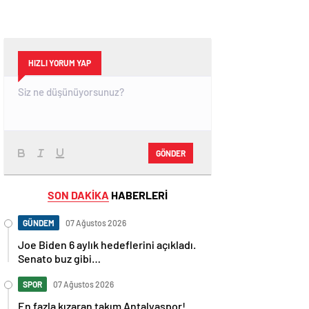
HIZLI YORUM YAP
GÖNDER
SON DAKİKA
HABERLERİ
GÜNDEM
07 Ağustos 2026
Joe Biden 6 aylık hedeflerini açıkladı.
Senato buz gibi…
SPOR
07 Ağustos 2026
En fazla kızaran takım Antalyaspor!