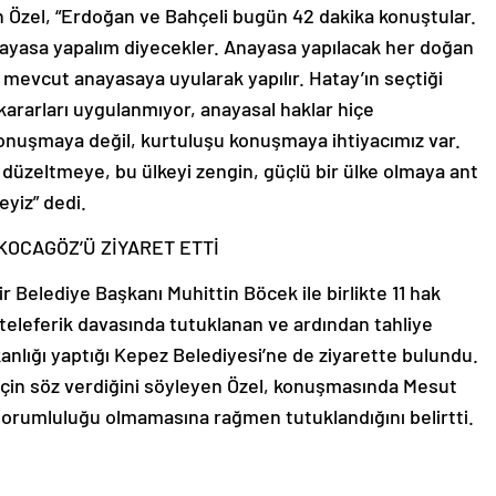
Özel, “Erdoğan ve Bahçeli bugün 42 dakika konuştular.
nayasa yapalım diyecekler. Anayasa yapılacak her doğan
e mevcut anayasaya uyularak yapılır. Hatay’ın seçtiği
kararları uygulanmıyor, anayasal haklar hiçe
konuşmaya değil, kurtuluşu konuşmaya ihtiyacımız var.
 düzeltmeye, bu ülkeyi zengin, güçlü bir ülke olmaya ant
eyiz” dedi.
OCAGÖZ’Ü ZİYARET ETTİ
Belediye Başkanı Muhittin Böcek ile birlikte 11 hak
, teleferik davasında tutuklanan ve ardından tahliye
nlığı yaptığı Kepez Belediyesi’ne de ziyarette bulundu.
için söz verdiğini söyleyen Özel, konuşmasında Mesut
 sorumluluğu olmamasına rağmen tutuklandığını belirtti.