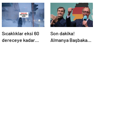
Sıcaklıklar eksi 60
Son dakika!
dereceye kadar
Almanya Başbakanı
düşüyor: İşte yılın
belli oldu!
11 yılı kışı yaşayan
şehir!