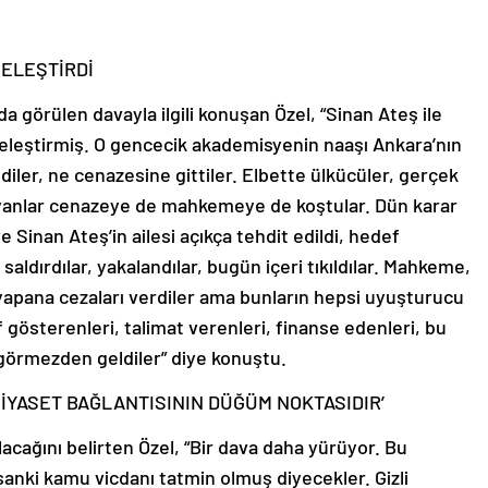
 ELEŞTİRDİ
da görülen davayla ilgili konuşan Özel, “Sinan Ateş ile
r eleştirmiş. O gencecik akademisyenin naaşı Ankara’nın
ediler, ne cenazesine gittiler. Elbette ülkücüler, gerçek
yanlar cenazeye de mahkemeye de koştular. Dün karar
Sinan Ateş’in ailesi açıkça tehdit edildi, hedef
aldırdılar, yakalandılar, bugün içeri tıkıldılar. Mahkeme,
 yapana cezaları verdiler ama bunların hepsi uyuşturucu
f gösterenleri, talimat verenleri, finanse edenleri, bu
ri görmezden geldiler” diye konuştu.
İYASET BAĞLANTISININ DÜĞÜM NOKTASIDIR’
acağını belirten Özel, “Bir dava daha yürüyor. Bu
anki kamu vicdanı tatmin olmuş diyecekler. Gizli