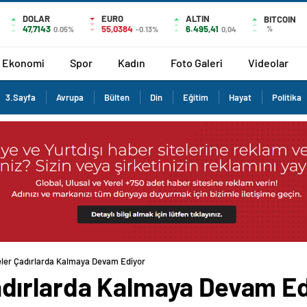
DOLAR
EURO
ALTIN
BITCOIN
47,7143
55,0384
6.495,41
%
0.05%
-0.13%
0,04
Ekonomi
Spor
Kadın
Foto Galeri
Videolar
3.Sayfa
Avrupa
Bülten
Din
Eğitim
Hayat
Politika
er Çadırlarda Kalmaya Devam Ediyor
dırlarda Kalmaya Devam Ed