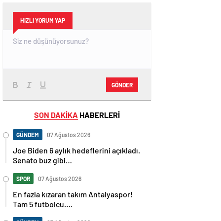
HIZLI YORUM YAP
GÖNDER
SON DAKİKA
HABERLERİ
GÜNDEM
07 Ağustos 2026
Joe Biden 6 aylık hedeflerini açıkladı.
Senato buz gibi…
SPOR
07 Ağustos 2026
En fazla kızaran takım Antalyaspor!
Tam 5 futbolcu….