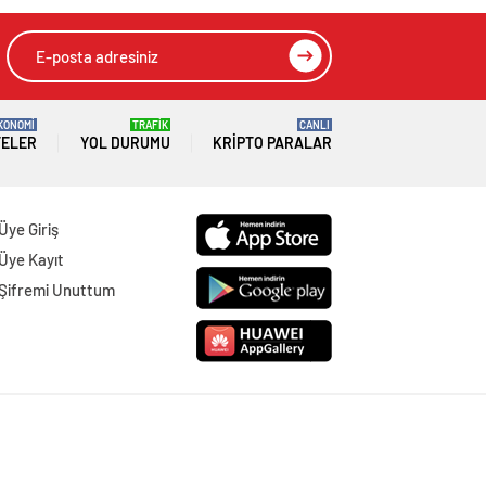
KONOMİ
TRAFİK
CANLI
TELER
YOL DURUMU
KRIPTO PARALAR
Üye Giriş
Üye Kayıt
Şifremi Unuttum