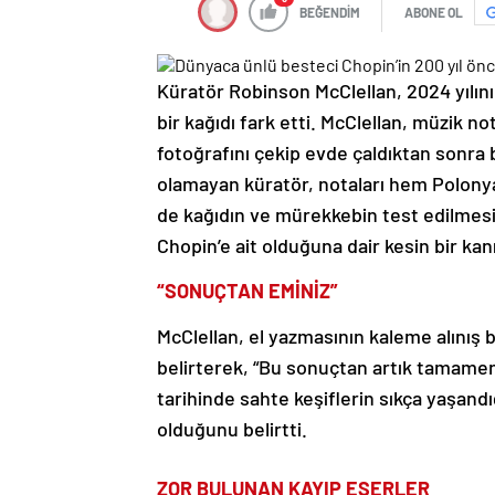
BEĞENDİM
ABONE OL
Küratör Robinson McClellan, 2024 yılının
bir kağıdı fark etti. McClellan, müzik no
fotoğrafını çekip evde çaldıktan sonra 
olamayan küratör, notaları hem Polonya
de kağıdın ve mürekkebin test edilmesi
Chopin’e ait olduğuna dair kesin bir kanı
“SONUÇTAN EMİNİZ”
McClellan, el yazmasının kaleme alınış 
belirterek, “Bu sonuçtan artık tamamen
tarihinde sahte keşiflerin sıkça yaşand
olduğunu belirtti.
ZOR BULUNAN KAYIP ESERLER