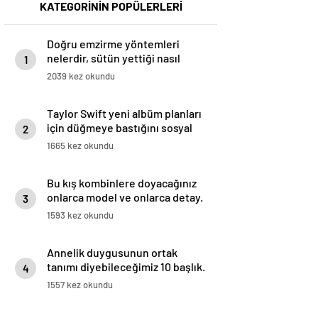
KATEGORİNİN POPÜLERLERİ
Doğru emzirme yöntemleri
nelerdir, sütün yettiği nasıl
1
anlaşılır?
2039 kez okundu
Taylor Swift yeni albüm planları
için düğmeye bastığını sosyal
2
medyadan duyurdu!
1665 kez okundu
Bu kış kombinlere doyacağınız
onlarca model ve onlarca detay.
3
1593 kez okundu
Annelik duygusunun ortak
tanımı diyebileceğimiz 10 başlık.
4
1557 kez okundu