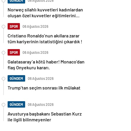
GÜNDEM
06 Ağustos 2026
Norweç silahlı kuvvetleri kadınlardan
oluşan özel kuvvetler eğitimlerini
başlattı.
SPOR
06 Ağustos 2026
Cristiano Ronaldo’nun akıllara zarar
tüm kariyerinin istatistiğini çıkardık !
SPOR
06 Ağustos 2026
Galatasaray’a kötü haber! Monaco’dan
flaş Onyekuru kararı.
GÜNDEM
06 Ağustos 2026
Trump’tan seçim sonrası ilk mülakat
GÜNDEM
06 Ağustos 2026
Avusturya başbakanı Sebastian Kurz
ile ilgili bilinmeyenler