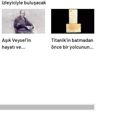
izleyiciyle buluşacak
Aşık Veysel’in
Titanik’in batmadan
hayatı ve
önce bir yolcunun
eserlerinin yer
yazdığı mektup 400
aldığı web portalı
bin dolara satıldı
hizmete girdi