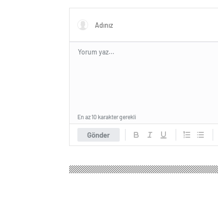
hizmete girdi
dolara s
En az 10 karakter gerekli
Gönder