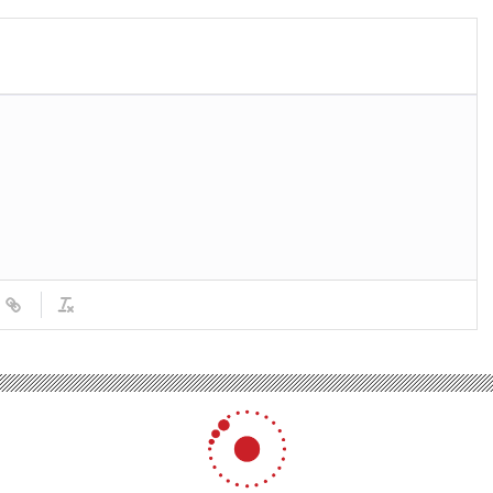
atıldı
büyüledi