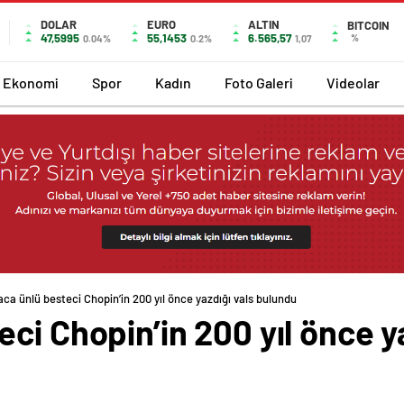
DOLAR
EURO
ALTIN
BITCOIN
47,5995
55,1453
6.565,57
%
0.04%
0.2%
1,07
Ekonomi
Spor
Kadın
Foto Galeri
Videolar
ca ünlü besteci Chopin’in 200 yıl önce yazdığı vals bulundu
ci Chopin’in 200 yıl önce ya