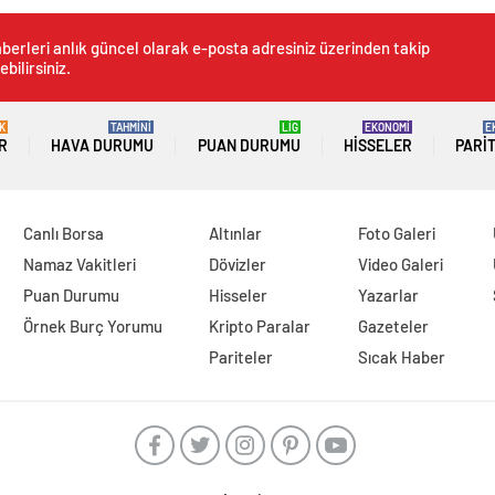
berleri anlık güncel olarak e-posta adresiniz üzerinden takip
ebilirsiniz.
K
TAHMİNİ
LİG
EKONOMİ
E
R
HAVA DURUMU
PUAN DURUMU
HISSELER
PARI
Canlı Borsa
Altınlar
Foto Galeri
Namaz Vakitleri
Dövizler
Video Galeri
Puan Durumu
Hisseler
Yazarlar
Örnek Burç Yorumu
Kripto Paralar
Gazeteler
Pariteler
Sıcak Haber