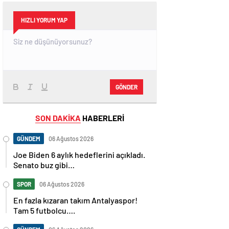
HIZLI YORUM YAP
GÖNDER
SON DAKİKA
HABERLERİ
GÜNDEM
06 Ağustos 2026
Joe Biden 6 aylık hedeflerini açıkladı.
Senato buz gibi…
SPOR
06 Ağustos 2026
En fazla kızaran takım Antalyaspor!
Tam 5 futbolcu….