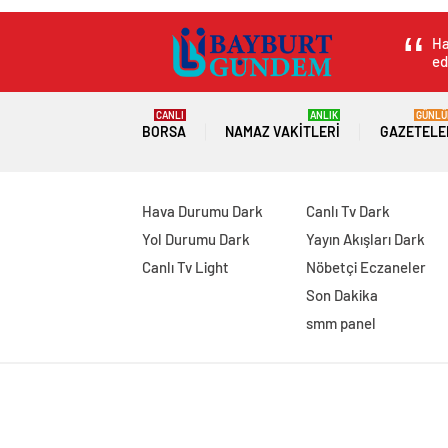
Ha
ed
CANLI
ANLIK
GÜNLÜ
BORSA
NAMAZ VAKITLERI
GAZETELE
Hava Durumu Dark
Canlı Tv Dark
Yol Durumu Dark
Yayın Akışları Dark
Canlı Tv Light
Nöbetçi Eczaneler
Son Dakika
smm panel