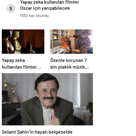
Yapay zeka kullanılan filmler
Oscar için yarışabilecek
5
1552 kez okundu
Yapay zeka
Özenle korunan 7
kullanılan filmler
bin plaklık müzik
Oscar için
mirası
yarışabilecek
Selami Şahin’in hayatı belgeselde