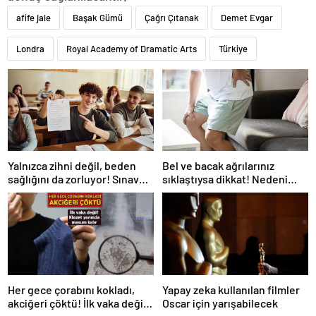
afife jale
Başak Gümü
Çağrı Çıtanak
Demet Evgar
Londra
Royal Academy of Dramatic Arts
Türkiye
Yalnızca zihni değil, beden
Bel ve bacak ağrılarınız
sağlığını da zorluyor! Sınavda
sıklaştıysa dikkat! Nedeni
başarı tabakta başlıyor
omurga kanalı darlığı olabilir
Her gece çorabını kokladı,
Yapay zeka kullanılan filmler
akciğeri çöktü! İlk vaka değil:
Oscar için yarışabilecek