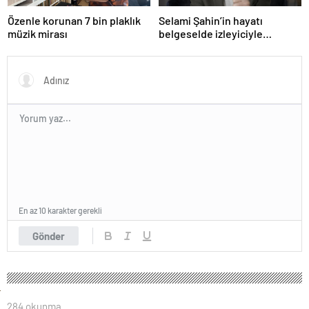
Özenle korunan 7 bin plaklık
Selami Şahin’in hayatı
müzik mirası
belgeselde izleyiciyle
buluşacak
En az 10 karakter gerekli
Gönder
284 okunma