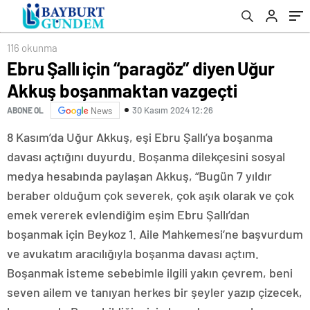
116 okunma
Ebru Şallı için “paragöz” diyen Uğur
Akkuş boşanmaktan vazgeçti
30 Kasım 2024 12:26
ABONE OL
News
8 Kasım’da Uğur Akkuş, eşi Ebru Şallı’ya boşanma
davası açtığını duyurdu. Boşanma dilekçesini sosyal
medya hesabında paylaşan Akkuş, “Bugün 7 yıldır
beraber olduğum çok severek, çok aşık olarak ve çok
emek vererek evlendiğim eşim Ebru Şallı’dan
boşanmak için Beykoz 1. Aile Mahkemesi’ne başvurdum
ve avukatım aracılığıyla boşanma davası açtım.
Boşanmak isteme sebebimle ilgili yakın çevrem, beni
seven ailem ve tanıyan herkes bir şeyler yazıp çizecek,