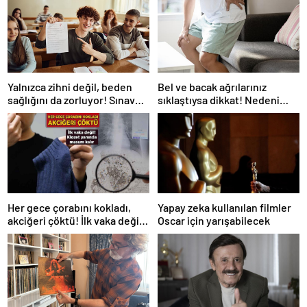
Yalnızca zihni değil, beden
Bel ve bacak ağrılarınız
sağlığını da zorluyor! Sınavda
sıklaştıysa dikkat! Nedeni
başarı tabakta başlıyor
omurga kanalı darlığı olabilir
Her gece çorabını kokladı,
Yapay zeka kullanılan filmler
akciğeri çöktü! İlk vaka değil:
Oscar için yarışabilecek
‘Klozet yanında masum kalır’