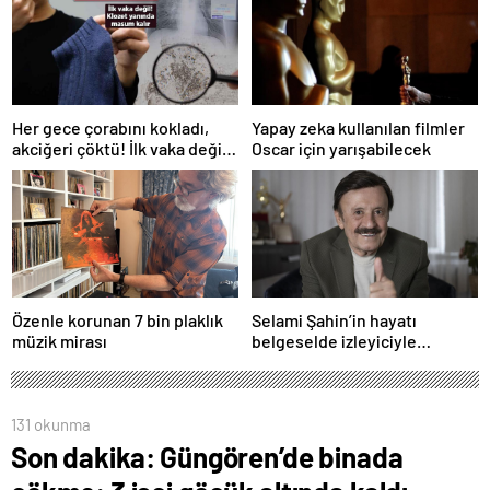
Her gece çorabını kokladı,
Yapay zeka kullanılan filmler
akciğeri çöktü! İlk vaka değil:
Oscar için yarışabilecek
‘Klozet yanında masum kalır’
Özenle korunan 7 bin plaklık
Selami Şahin’in hayatı
müzik mirası
belgeselde izleyiciyle
buluşacak
131 okunma
Son dakika: Güngören’de binada