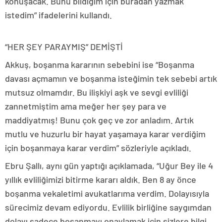
konuşacak. Bunu bildiğim için buradan yazmak
istedim” ifadelerini kullandı.
“HER ŞEY PARAYMIŞ” DEMİŞTİ
Akkuş, boşanma kararının sebebini ise “Boşanma
davası açmamın ve boşanma isteğimin tek sebebi artık
mutsuz olmamdır. Bu ilişkiyi aşk ve sevgi evliliği
zannetmiştim ama meğer her şey para ve
maddiyatmış! Bunu çok geç ve zor anladım. Artık
mutlu ve huzurlu bir hayat yaşamaya karar verdiğim
için boşanmaya karar verdim” sözleriyle açıkladı.
Ebru Şallı, aynı gün yaptığı açıklamada, “Uğur Bey ile 4
yıllık evliliğimizi bitirme kararı aldık. Ben 8 ay önce
boşanma vekaletimi avukatlarıma verdim. Dolayısıyla
sürecimiz devam ediyordu. Evlilik birliğine saygımdan
dolayı sadece boşanmayı onaylamak için sizlere bilgi