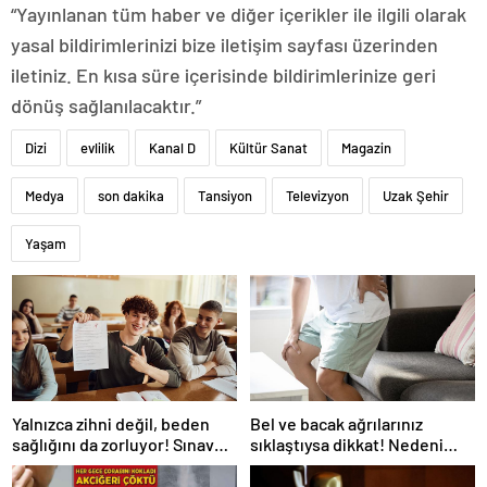
“Yayınlanan tüm haber ve diğer içerikler ile ilgili olarak
yasal bildirimlerinizi bize iletişim sayfası üzerinden
iletiniz. En kısa süre içerisinde bildirimlerinize geri
dönüş sağlanılacaktır.”
Dizi
evlilik
Kanal D
Kültür Sanat
Magazin
Medya
son dakika
Tansiyon
Televizyon
Uzak Şehir
Yaşam
Yalnızca zihni değil, beden
Bel ve bacak ağrılarınız
sağlığını da zorluyor! Sınavda
sıklaştıysa dikkat! Nedeni
başarı tabakta başlıyor
omurga kanalı darlığı olabilir