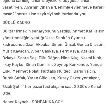
oğluna sarıldığı anlar izleyicilere duygusal anlar
yaşatırken, Alya’nın Cihan’a “Benimle evlenmeye kararlı
mısın?” sorusu ise seyirciyi sabırsızlandırıyor.
GÜÇLÜ KADRO
Gülizar Irmak’ın senaryosunu yazdığı, Ahmet Katıksız’ın
yönetmenliğini yaptığı ‘Uzak Şehir’in Oyuncu
kadrosunda Ozan Akbaba, Sinem Ünsal, Gonca Cilasun,
Müfit Kayacan, Alper Çankaya, Ferit Kaya, Atakan
Özkaya, Sahra Şaş, Dilin Döğer, Mine Kılıç, Nazmi Kırık,
İlkay Kayku, Sinan Demirer, Zeynep Kankonde, Yunus
Eski, Mehmet Polat, Muttalip Müjdeci, Barış Yalçın,
Burak Şafak, Yaren Güldiken, Kuzey Gezer yer alıyor.
‘Uzak Şehir’ her pazartesi akşamı saat 20.00’de Kanal
D’de.
Haber Kaynak : SONDAKIKA.COM