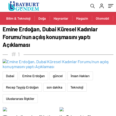
Açıklaması
Bilim & Teknoloji
Doğa
Hayvanlar
Magazin
Otomobil
Emine Erdoğan, Dubai Küresel Kadınlar
Forumu’nun açılış konuşmasını yaptı
Açıklaması
1
Dubai
Emine Erdoğan
güncel
İnsan Hakları
Recep Tayyip Erdoğan
son dakika
Teknoloji
Uluslararası İlişkiler