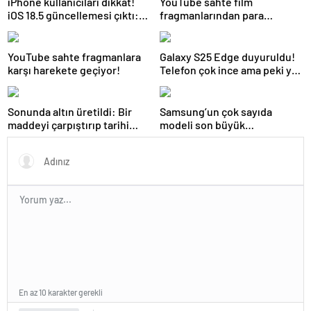
iPhone kullanıcıları dikkat!
YouTube sahte film
iOS 18.5 güncellemesi çıktı:
fragmanlarından para
İşte tüm yenilikler
kazanan kanallara müdahale
edecek
YouTube sahte fragmanlara
Galaxy S25 Edge duyuruldu!
karşı harekete geçiyor!
Telefon çok ince ama peki ya
batarya?
Sonunda altın üretildi: Bir
Samsung’un çok sayıda
maddeyi çarpıştırıp tarihi
modeli son büyük
değiştirdiler
güncellemesini alacak
En az 10 karakter gerekli