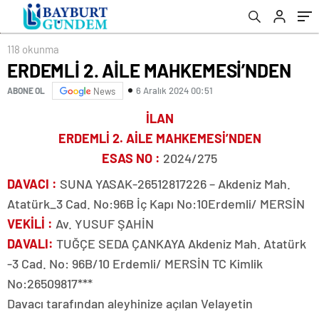
118 okunma
ERDEMLİ 2. AİLE MAHKEMESİ’NDEN
6 Aralık 2024 00:51
ABONE OL
News
İLAN
ERDEMLİ 2. AİLE MAHKEMESİ’NDEN
ESAS NO :
2024/275
DAVACI :
SUNA YASAK-26512817226 – Akdeniz Mah.
Atatürk_3 Cad. No:96B İç Kapı No:10Erdemli/ MERSİN
VEKİLİ :
Av. YUSUF ŞAHİN
DAVALI
:
TUĞÇE SEDA ÇANKAYA Akdeniz Mah. Atatürk
-3 Cad. No: 96B/10 Erdemli/ MERSİN TC Kimlik
No:26509817***
Davacı tarafından aleyhinize açılan Velayetin