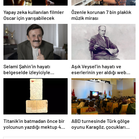
Yapay zeka kullanılan filmler
Özenle korunan 7 bin plaklık
Oscar için yarışabilecek
müzik mirası
Selami Şahin’in hayatı
Aşık Veysel’in hayatı ve
belgeselde izleyiciyle
eserlerinin yer aldığı web
buluşacak
portalı hizmete girdi
Titanik’in batmadan önce bir
ABD turnesinde Türk gölge
yolcunun yazdığı mektup 400
oyunu Karagöz, çocukları
bin dolara satıldı
büyüledi