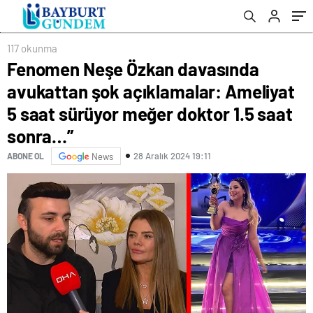
meğer doktor 1.5 saat sonra…”
117 okunma
Fenomen Neşe Özkan davasında
avukattan şok açıklamalar: Ameliyat
5 saat sürüyor meğer doktor 1.5 saat
sonra…”
28 Aralık 2024 19:11
ABONE OL
News