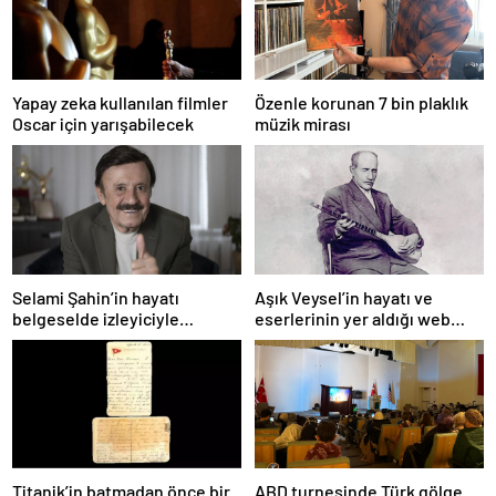
Yapay zeka kullanılan filmler
Özenle korunan 7 bin plaklık
Oscar için yarışabilecek
müzik mirası
Selami Şahin’in hayatı
Aşık Veysel’in hayatı ve
belgeselde izleyiciyle
eserlerinin yer aldığı web
buluşacak
portalı hizmete girdi
Titanik’in batmadan önce bir
ABD turnesinde Türk gölge