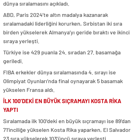
dünya sıralamasını açıkladı.
ABD, Paris 2024’te altın madalya kazanarak
sıralamadaki liderliğini korurken, Sırbistan iki sıra
birden yükselerek Almanya’yı geride bıraktı ve ikinci
sıraya yerleşti.
Türkiye ise 429 puanla 24. sıradan 27. basamağa
geriledi.
FIBA erkekler dünya sıralamasında 4. sırayı ise
Olimpiyat Oyunları’nda final oynayarak 5 basamak
yükselen Fransa aldı.
İLK 100’DEKİ EN BÜYÜK SIÇRAMAYI KOSTA RİKA
YAPTI
Sıralamada ilk 100’deki en büyük sıçramayı ise 89’dan
71’inciliğe yükselen Kosta Rika yaparken, El Salvador
23 sıra yükselerek 103’üncü sıraya yerleşti.