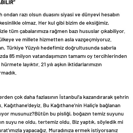
BİLİR”
ah ondan razı olsun duasını siyasi ve dünyevi hesabın
esinlikle olmaz. Her kul gibi bizim de eksiğimiz,
zle tüm çabalarımıza rağmen bazı hususlar çıkabiliyor.
ülkeye ve millete hizmetten asla vazgeçmiyoruz.
, Türkiye Yüzyılı hedefimiz doğrultusunda sabırla
zda 85 milyon vatandaşımızın tamamı oy tercihlerinden
ürmete layıktır. 21 yılı aşkın iktidarlarımızın
ırmadık.
rden çok daha fazlasının İstanbul’a kazandırarak şehrin
. Kağıthane’deyiz. Bu Kağıthane’nin Haliç’e bağlanan
tırlıyor musunuz?Bütün bu pisliği, boğazın temiz suyunu
n suyu ne oldu, tertemiz oldu. Biz yaptık, söyledik mi
rat’ımızla yapacağız. Muradınıza ermek istiyorsanız