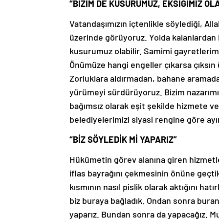
“BİZİM DE KUSURUMUZ, EKSİĞİMİZ OLA
Vatandaşımızın içtenlikle söylediği, All
üzerinde görüyoruz. Yolda kalanlardan k
kusurumuz olabilir. Samimi gayretlerimi
Önümüze hangi engeller çıkarsa çıksın 
Zorluklara aldırmadan, bahane aramadan
yürümeyi sürdürüyoruz. Bizim nazarımı
bağımsız olarak eşit şekilde hizmete ve h
belediyelerimizi siyasi rengine göre ay
“BİZ SÖYLEDİK Mİ YAPARIZ”
Hükümetin görev alanına giren hizmetle
iflas bayrağını çekmesinin önüne geçtik
kısmının nasıl pislik olarak aktığını ha
biz buraya bağladık. Ondan sonra buranı
yaparız. Bundan sonra da yapacağız. Mu