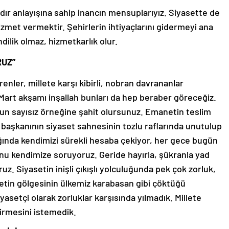
adır anlayışına sahip inancın mensuplarıyız. Siyasette de
izmet vermektir. Şehirlerin ihtiyaçlarını gidermeyi ana
dilik olmaz, hizmetkarlık olur.
RUZ”
renler, millete karşı kibirli, nobran davrananlar
rt akşamı inşallah bunları da hep beraber göreceğiz.
nun sayısız örneğine şahit olursunuz. Emanetin teslim
 başkanının siyaset sahnesinin tozlu raflarında unutulup
ığında kendimizi sürekli hesaba çekiyor, her gece bugün
unu kendimize soruyoruz. Geride hayırla, şükranla yad
uz. Siyasetin inişli çıkışlı yolculuğunda pek çok zorluk,
yetin gölgesinin ülkemiz karabasan gibi çöktüğü
yasetçi olarak zorluklar karşısında yılmadık. Millete
irmesini istemedik.