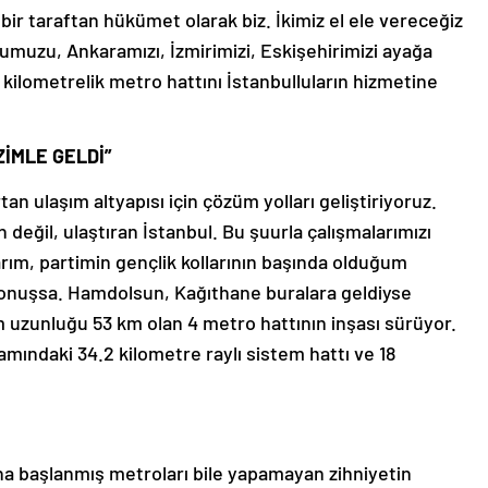
 bir taraftan hükümet olarak biz. İkimiz el ele vereceğiz
lumuzu, Ankaramızı, İzmirimizi, Eskişehirimizi ayağa
1 kilometrelik metro hattını İstanbulluların hizmetine
İMLE GELDİ”
an ulaşım altyapısı için çözüm yolları geliştiriyoruz.
 değil, ulaştıran İstanbul. Bu şuurla çalışmalarımızı
larım, partimin gençlik kollarının başında olduğum
 konuşsa. Hamdolsun, Kağıthane buralara geldiyse
m uzunluğu 53 km olan 4 metro hattının inşası sürüyor.
samındaki 34.2 kilometre raylı sistem hattı ve 18
tına başlanmış metroları bile yapamayan zihniyetin