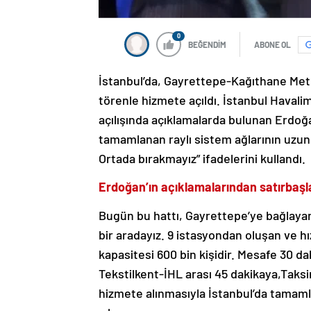
0
BEĞENDİM
ABONE OL
İstanbul’da, Gayrettepe-Kağıthane Met
törenle hizmete açıldı. İstanbul Havali
açılışında açıklamalarda bulunan Erdoğa
tamamlanan raylı sistem ağlarının uzunl
Ortada bırakmayız” ifadelerini kullandı.
Erdoğan’ın açıklamalarından satırbaşla
Bugün bu hattı, Gayrettepe’ye bağlayan
bir aradayız. 9 istasyondan oluşan ve h
kapasitesi 600 bin kişidir. Mesafe 30 
Tekstilkent-İHL arası 45 dakikaya,Taksi
hizmete alınmasıyla İstanbul’da tamaml