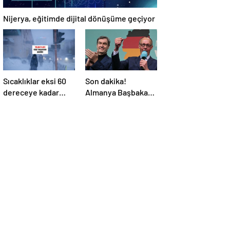
Nijerya, eğitimde dijital dönüşüme geçiyor
Sıcaklıklar eksi 60
Son dakika!
dereceye kadar
Almanya Başbakanı
düşüyor: İşte yılın
belli oldu!
11 yılı kışı yaşayan
şehir!