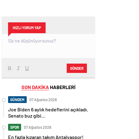
HIZLI YORUM YAP
GÖNDER
SON DAKİKA
HABERLERİ
GÜNDEM
07 Ağustos 2026
Joe Biden 6 aylık hedeflerini açıkladı.
Senato buz gibi…
SPOR
07 Ağustos 2026
En fazla kızaran takım Antalyaspor!