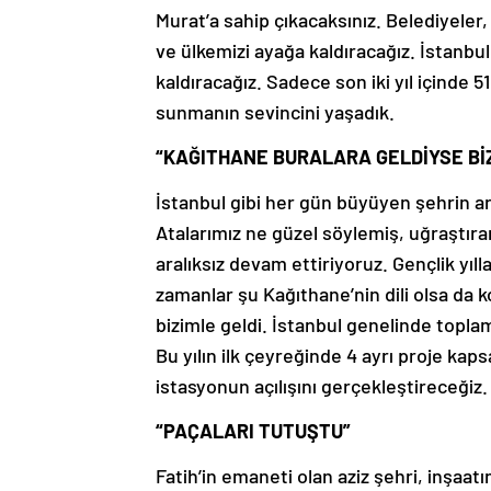
Murat’a sahip çıkacaksınız. Belediyeler,
ve ülkemizi ayağa kaldıracağız. İstanbu
kaldıracağız. Sadece son iki yıl içinde 5
sunmanın sevincini yaşadık.
“KAĞITHANE BURALARA GELDİYSE BİZ
İstanbul gibi her gün büyüyen şehrin art
Atalarımız ne güzel söylemiş, uğraştıran
aralıksız devam ettiriyoruz. Gençlik yıl
zamanlar şu Kağıthane’nin dili olsa da
bizimle geldi. İstanbul genelinde topla
Bu yılın ilk çeyreğinde 4 ayrı proje kap
istasyonun açılışını gerçekleştireceğiz.
“PAÇALARI TUTUŞTU”
Fatih’in emaneti olan aziz şehri, inşaa