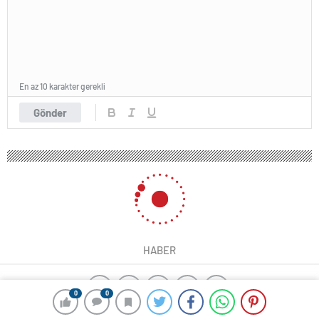
En az 10 karakter gerekli
Gönder
HABER
0
0
ajax alarm