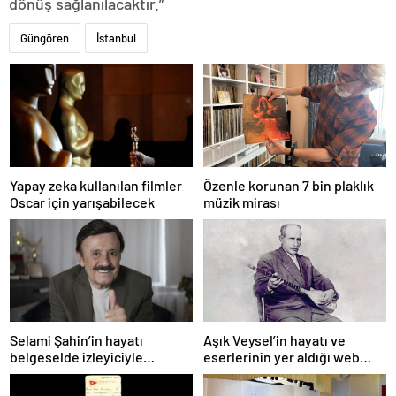
dönüş sağlanılacaktır.”
Güngören
İstanbul
Yapay zeka kullanılan filmler
Özenle korunan 7 bin plaklık
Oscar için yarışabilecek
müzik mirası
Selami Şahin’in hayatı
Aşık Veysel’in hayatı ve
belgeselde izleyiciyle
eserlerinin yer aldığı web
buluşacak
portalı hizmete girdi