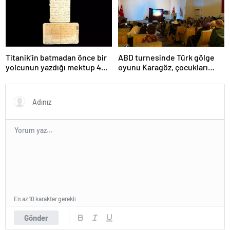
Titanik’in batmadan önce bir
ABD turnesinde Türk gölge
yolcunun yazdığı mektup 400
oyunu Karagöz, çocukları
bin dolara satıldı
büyüledi
En az 10 karakter gerekli
Gönder