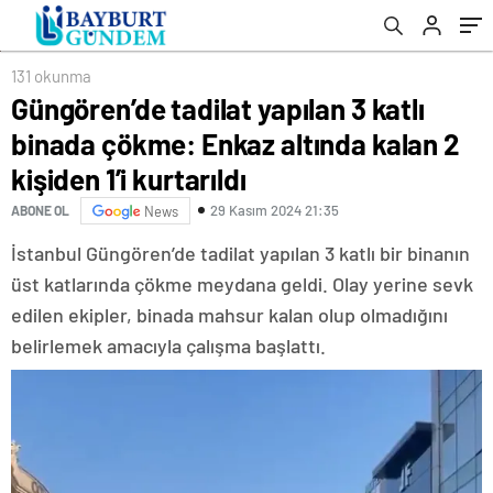
kurtarıldı
yaşlı aylığı, evde bakım maaşı ne kadar
olacak?
131 okunma
Güngören’de tadilat yapılan 3 katlı
binada çökme: Enkaz altında kalan 2
kişiden 1’i kurtarıldı
29 Kasım 2024 21:35
ABONE OL
News
İstanbul Güngören’de tadilat yapılan 3 katlı bir binanın
üst katlarında çökme meydana geldi. Olay yerine sevk
edilen ekipler, binada mahsur kalan olup olmadığını
belirlemek amacıyla çalışma başlattı.