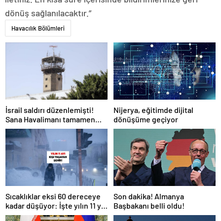
dönüş sağlanılacaktır.”
Havacılık Bölümleri
Nijerya, eğitimde dijital
İsrail saldırı düzenlemişti!
dönüşüme geçiyor
Sana Havalimanı tamamen
hizmet dışı kaldı
Son dakika! Almanya
Sıcaklıklar eksi 60 dereceye
Başbakanı belli oldu!
kadar düşüyor: İşte yılın 11 yılı
kışı yaşayan şehir!