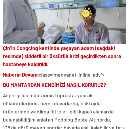
Çin’in Çongçing kentinde yaşayan adam (sağdaki
resimde) şiddetli bir öksürük krizi geçirdikten sonra
hastaneye kaldırıldı.
Haberin Devamı
class=’medyanet-inline-adv’>
BU MANTARDAN KENDİMİZİ NASIL KORURUZ?
Aspergillus mantarının toprakta, yaprak
döküntülerinde, nemli duvarlarda, eski gıda
ürünlerinde ve klima filtreleri gibi kapalı alanlarda
bulunabildiğini anlatan Podolog Beste Altınordu,
“Gözle görülmeyen sporlar havada asılı kalabilir ve fark