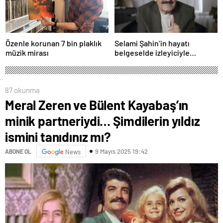
Özenle korunan 7 bin plaklık
Selami Şahin’in hayatı
müzik mirası
belgeselde izleyiciyle
buluşacak
87 okunma
Meral Zeren ve Bülent Kayabaş’ın
minik partneriydi… Şimdilerin yıldız
ismini tanıdınız mı?
9 Mayıs 2025 19:42
ABONE OL
News