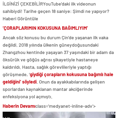
İLGİNİZİ ÇEKEBİLİR
YouTube’daki ilk videonun
sahibiydi! Tarihe geçen 18 saniye: Şimdi ne yapıyor?
Haberi Görüntüle
‘ÇORAPLARIMIN KOKUSUNA BAĞIMLIYIM’
Ancak söz konusu bu durum Çin’de yaşanan ilk vaka
değildi. 2018 yılında ülkenin güneydoğusundaki
Zhangzhou kentinde yaşayan 37 yaşındaki bir adam da
öksürük ve göğüs ağrısı şikayetiyle hastaneye
kaldırıldı. Hasta, sağlık görevlileriyle yaptığı
görüşmede, ‘
giydiği çorapların kokusuna bağımlı hale
geldiğini’ söyledi
. Onun da ayakkabılarında gelişen
sporlardan kaynaklanan mantar akciğerinde
enfeksiyona yol açmıştı.
Haberin Devamı
class=’medyanet-inline-adv’>