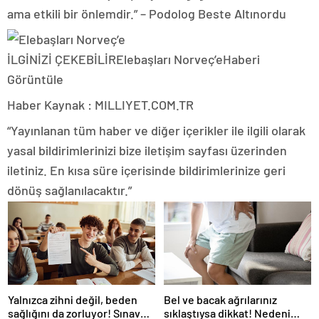
ama etkili bir önlemdir.” – Podolog Beste Altınordu
İLGİNİZİ ÇEKEBİLİR
Elebaşları Norveç’e
Haberi
Görüntüle
Haber Kaynak : MILLIYET.COM.TR
“Yayınlanan tüm haber ve diğer içerikler ile ilgili olarak
yasal bildirimlerinizi bize iletişim sayfası üzerinden
iletiniz. En kısa süre içerisinde bildirimlerinize geri
dönüş sağlanılacaktır.”
Yalnızca zihni değil, beden
Bel ve bacak ağrılarınız
sağlığını da zorluyor! Sınavda
sıklaştıysa dikkat! Nedeni