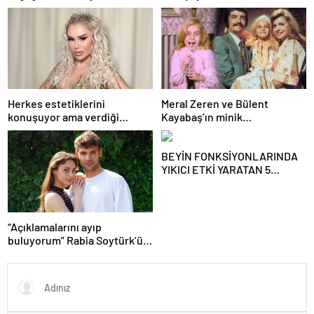
başarı tabakta başlıyor
omurga kanalı darlığı olabilir
Herkes estetiklerini
Meral Zeren ve Bülent
konuşuyor ama verdiği
Kayabaş’ın minik
kiloları kimse görmüyor…
partneriydi… Şimdilerin yıldız
Şarkıcı Ceylan sitem etti!
ismini tanıdınız mı?
BEYİN FONKSİYONLARINDA
YIKICI ETKİ YARATAN 5
YİYECEK! Uzman isim uyardı!
Sofralardaki gizli tehlike!
“Açıklamalarını ayıp
buluyorum” Rabia Soytürk’ün
sözlerine Caner Topçu’dan
tokat gibi cevap!