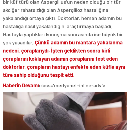
bir küf türü olan Aspergillus’un neden olduğu bir tür
akciğer rahatsızlığı olan Aspergilloz hastalığına
yakalandığı ortaya çıktı. Doktorlar, hemen adamın bu
hastalığa nasıl yakalandığını araştırmaya başladı.
Hastayla yaptıkları konuşma sonrasında ise büyük bir
şok yaşadılar.
Çünkü adamın bu mantara yakalanma
nedeni, çoraplarıydı. İşten geldikten sonra kirli
çoraplarını koklayan adamın çoraplarını test eden
doktorlar, çorapların hastayı enfekte eden küfle aynı
türe sahip olduğunu tespit etti.
Haberin Devamı
class=’medyanet-inline-adv’>