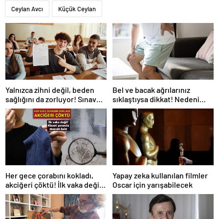
Ceylan Avcı
Küçük Ceylan
Yalnızca zihni değil, beden
Bel ve bacak ağrılarınız
sağlığını da zorluyor! Sınavda
sıklaştıysa dikkat! Nedeni
başarı tabakta başlıyor
omurga kanalı darlığı olabilir
Her gece çorabını kokladı,
Yapay zeka kullanılan filmler
akciğeri çöktü! İlk vaka değil:
Oscar için yarışabilecek
‘Klozet yanında masum kalır’