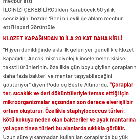
İLGİNİZİ ÇEKEBİLİR
Gülden Karaböcek 50 yıllık
sessizliğini bozdu! ‘Beni bu evliliğe ablam mecbur
etti’
Haberi Görüntüle
KLOZET KAPAĞINDAN 10 İLA 20 KAT DAHA KİRLİ
“Hijyen denildiğinde akla ilk gelen yer genellikle klozet
kapağıdır. Ancak mikrobiyolojik incelemeler, kişisel
tekstil ürünlerinin, özellikle gün boyu giyilen çorapların
daha fazla bakteri ve mantar taşıyabileceğini
gösteriyor” diyen Podolog Beste Altınordu,
“Çoraplar
ter, sıcaklık ve deri döküntüleriyle temas ettiği için
mikroorganizmalar açısından son derece elverişli bir
ortam oluşturur. Özellikle staphylococcus türleri,
kötü kokuya neden olan bakteriler ve ayak mantarına
yol açan tinea türleri bu alanlarda sıklıkla görülür.
Uzun süre yıkanmadan kullanılan çoraplarda bu yük