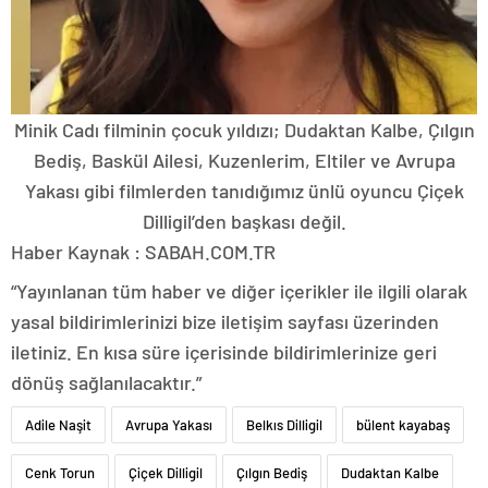
Minik Cadı filminin çocuk yıldızı; Dudaktan Kalbe, Çılgın
Bediş, Baskül Ailesi, Kuzenlerim, Eltiler ve Avrupa
Yakası gibi filmlerden tanıdığımız ünlü oyuncu Çiçek
Dilligil’den başkası değil.
Haber Kaynak : SABAH.COM.TR
“Yayınlanan tüm haber ve diğer içerikler ile ilgili olarak
yasal bildirimlerinizi bize iletişim sayfası üzerinden
iletiniz. En kısa süre içerisinde bildirimlerinize geri
dönüş sağlanılacaktır.”
Adile Naşit
Avrupa Yakası
Belkıs Dilligil
bülent kayabaş
Cenk Torun
Çiçek Dilligil
Çılgın Bediş
Dudaktan Kalbe