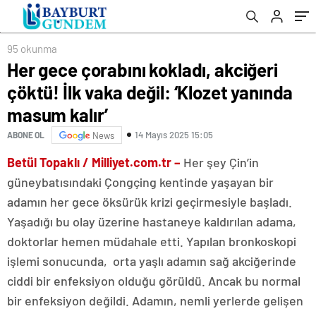
sitem etti!
tanıdınız mı?
gibi cevap!
Sofralardaki gizli tehlike!
95 okunma
Her gece çorabını kokladı, akciğeri
çöktü! İlk vaka değil: ‘Klozet yanında
masum kalır’
14 Mayıs 2025 15:05
ABONE OL
News
Betül Topaklı / Milliyet.com.tr –
Her şey Çin’in
güneybatısındaki Çongçing kentinde yaşayan bir
adamın her gece öksürük krizi geçirmesiyle başladı.
Yaşadığı bu olay üzerine hastaneye kaldırılan adama,
doktorlar hemen müdahale etti. Yapılan bronkoskopi
işlemi sonucunda, orta yaşlı adamın sağ akciğerinde
ciddi bir enfeksiyon olduğu görüldü. Ancak bu normal
bir enfeksiyon değildi. Adamın, nemli yerlerde gelişen