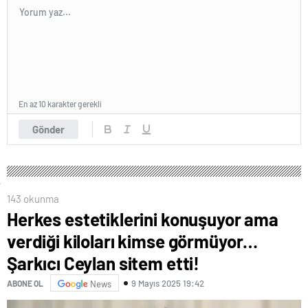
En az 10 karakter gerekli
Gönder
143 okunma
Herkes estetiklerini konuşuyor ama
verdiği kiloları kimse görmüyor…
Şarkıcı Ceylan sitem etti!
9 Mayıs 2025 19:42
ABONE OL
News