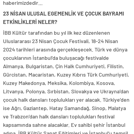
haberimizdedir…
23 NİSAN ULUSAL EGEMENLİK VE ÇOCUK BAYRAMI
ETKİNLİKLERİ NELER?
İBB Kültür tarafından bu yıl ilk kez düzenlenen
Uluslararası 23 Nisan Çocuk Festivali, 18-24 Nisan
2024 tarihleri arasında gerçekleşecek. Türk ve dünya
çocuklarının İstanbul’da buluşacağı festivalde
Almanya, Bulgaristan, Çin Halk Cumhuriyeti, Filistin,
Gürcistan, Macaristan, Kuzey Kıbrıs Türk Cumhuriyeti,
Kuzey Makedonya, Meksika, Kolombiya, Kosova,
Litvanya, Polonya, Sırbistan, Slovakya ve Ukrayna’dan
çocuk halk dansları toplulukları yer alacak. Türkiye’den
ise Ağrı, Gaziantep, Hatay Samandağ, Sinop, Malatya
ve Trabzon’dan halk dansları toplulukları festival
kapsamında sahne alacaklar. Ev sahibi şehir İstanbul
adına, İBB Kültür Sanat Eğitimleri ve İstanbul’u temsil