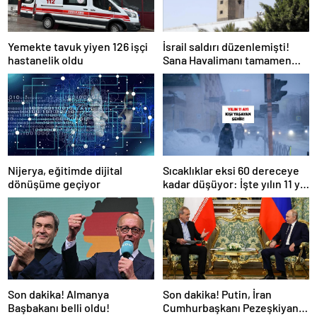
Yemekte tavuk yiyen 126 işçi
İsrail saldırı düzenlemişti!
hastanelik oldu
Sana Havalimanı tamamen
hizmet dışı kaldı
Nijerya, eğitimde dijital
Sıcaklıklar eksi 60 dereceye
dönüşüme geçiyor
kadar düşüyor: İşte yılın 11 yılı
kışı yaşayan şehir!
Son dakika! Almanya
Son dakika! Putin, İran
Başbakanı belli oldu!
Cumhurbaşkanı Pezeşkiyan