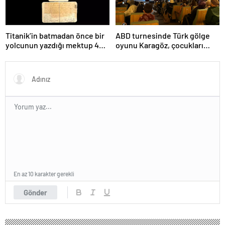
Titanik’in batmadan önce bir
ABD turnesinde Türk gölge
yolcunun yazdığı mektup 400
oyunu Karagöz, çocukları
bin dolara satıldı
büyüledi
En az 10 karakter gerekli
Gönder