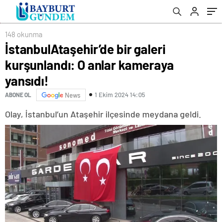
Şahin beni tehdit etti!
148 okunma
İstanbulAtaşehir’de bir galeri
kurşunlandı: O anlar kameraya
yansıdı!
1 Ekim 2024 14:05
ABONE OL
News
Olay, İstanbul’un Ataşehir ilçesinde meydana geldi.