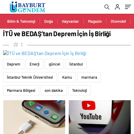
Bilim & Teknoloji
Doğa
Hayvanlar
Magazin
Otomobil
İTÜ ve BEDAŞ’tan Deprem İçin İş Birliği
1
Deprem
Enerji
güncel
İstanbul
İstanbul Teknik Üniversitesi
Kamu
marmara
Marmara Bölgesi
son dakika
Teknoloji