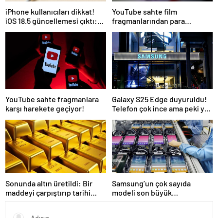
iPhone kullanıcıları dikkat!
YouTube sahte film
iOS 18.5 güncellemesi çıktı:
fragmanlarından para
İşte tüm yenilikler
kazanan kanallara müdahale
edecek
YouTube sahte fragmanlara
Galaxy S25 Edge duyuruldu!
karşı harekete geçiyor!
Telefon çok ince ama peki ya
batarya?
Sonunda altın üretildi: Bir
Samsung’un çok sayıda
maddeyi çarpıştırıp tarihi
modeli son büyük
değiştirdiler
güncellemesini alacak