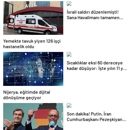
İsrail saldırı düzenlemişti!
Sana Havalimanı tamamen
hizmet dışı kaldı
Yemekte tavuk yiyen 126 işçi
hastanelik oldu
Sıcaklıklar eksi 60 dereceye
kadar düşüyor: İşte yılın 11 yılı
kışı yaşayan şehir!
Nijerya, eğitimde dijital
dönüşüme geçiyor
Son dakika! Putin, İran
Cumhurbaşkanı Pezeşkiyan
ile telefonla görüştü