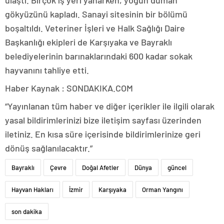
ulaştı. Birçok iş yeri yanarken, yoğun duman
gökyüzünü kapladı. Sanayi sitesinin bir bölümü
boşaltıldı. Veteriner İşleri ve Halk Sağlığı Daire
Başkanlığı ekipleri de Karşıyaka ve Bayraklı
belediyelerinin barınaklarındaki 600 kadar sokak
hayvanını tahliye etti.
Haber Kaynak : SONDAKIKA.COM
“Yayınlanan tüm haber ve diğer içerikler ile ilgili olarak
yasal bildirimlerinizi bize iletişim sayfası üzerinden
iletiniz. En kısa süre içerisinde bildirimlerinize geri
dönüş sağlanılacaktır.”
Bayraklı
Çevre
Doğal Afetler
Dünya
güncel
Hayvan Hakları
İzmir
Karşıyaka
Orman Yangını
son dakika