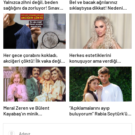
Yalnızca zihni değil, beden
Bel ve bacak ağrılarınız
sağlığını da zorluyor! Sınavda
sıklaştıysa dikkat! Nedeni
başarı tabakta başlıyor
omurga kanalı darlığı olabilir
Her gece çorabını kokladı,
Herkes estetiklerini
akciğeri çöktü! İlk vaka değil:
konuşuyor ama verdiği
‘Klozet yanında masum kalır’
kiloları kimse görmüyor…
Şarkıcı Ceylan sitem etti!
Meral Zeren ve Bülent
“Açıklamalarını ayıp
Kayabaş’ın minik
buluyorum” Rabia Soytürk’ün
partneriydi… Şimdilerin yıldız
sözlerine Caner Topçu’dan
ismini tanıdınız mı?
tokat gibi cevap!