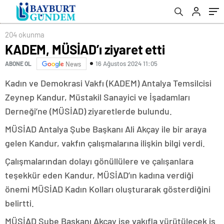
204 okunma
KADEM, MÜSİAD’ı ziyaret etti
16 Ağustos 2024 11:05
ABONE OL
News
Kadın ve Demokrasi Vakfı (KADEM) Antalya Temsilcisi
Zeynep Kandur, Müstakil Sanayici ve İşadamları
Derneği’ne (MÜSİAD) ziyaretlerde bulundu.
MÜSİAD Antalya Şube Başkanı Ali Akçay ile bir araya
gelen Kandur, vakfın çalışmalarına ilişkin bilgi verdi.
Çalışmalarından dolayı gönüllülere ve çalışanlara
teşekkür eden Kandur, MÜSİAD’ın kadına verdiği
önemi MÜSİAD Kadın Kolları oluşturarak gösterdiğini
belirtti.
MÜSİAD Şube Başkanı Akçay ise vakıfla yürütülecek iş