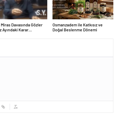
ık Miras Davasında Gözler
Osmanzadem ile Katkısız ve
 Ayındaki Karar
Doğal Beslenme Dönemi
sına Çevrildi