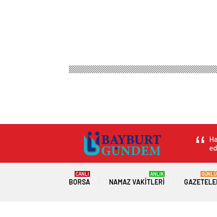
Bayburt Haber
Genel
Karacadağ Pirincinde Hasa
Karacadağ Pirinci