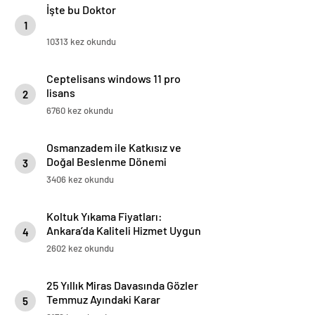
İşte bu Doktor
1
10313 kez okundu
Ceptelisans windows 11 pro
lisans
2
6760 kez okundu
Osmanzadem ile Katkısız ve
Doğal Beslenme Dönemi
3
3406 kez okundu
Koltuk Yıkama Fiyatları:
Ankara’da Kaliteli Hizmet Uygun
4
Fiyatlar
2602 kez okundu
25 Yıllık Miras Davasında Gözler
Temmuz Ayındaki Karar
5
Duruşmasına Çevrildi