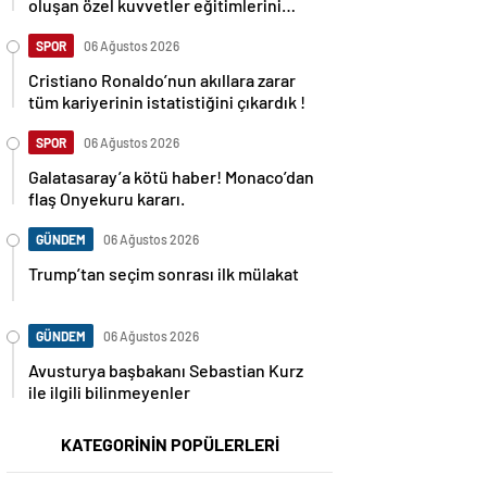
oluşan özel kuvvetler eğitimlerini
başlattı.
SPOR
06 Ağustos 2026
Cristiano Ronaldo’nun akıllara zarar
tüm kariyerinin istatistiğini çıkardık !
SPOR
06 Ağustos 2026
Galatasaray’a kötü haber! Monaco’dan
flaş Onyekuru kararı.
GÜNDEM
06 Ağustos 2026
Trump’tan seçim sonrası ilk mülakat
GÜNDEM
06 Ağustos 2026
Avusturya başbakanı Sebastian Kurz
ile ilgili bilinmeyenler
KATEGORİNİN POPÜLERLERİ