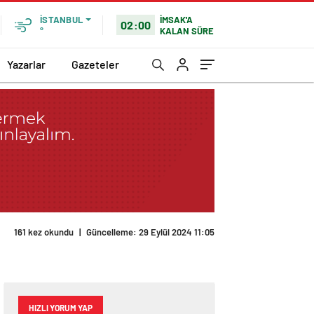
İMSAK'A
İSTANBUL
02:00
KALAN SÜRE
°
Yazarlar
Gazeteler
HIZLI YORUM YAP