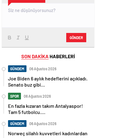
GÖNDER
SON DAKİKA
HABERLERİ
GÜNDEM
06 Ağustos 2026
Joe Biden 6 aylık hedeflerini açıkladı.
Senato buz gibi…
SPOR
06 Ağustos 2026
En fazla kızaran takım Antalyaspor!
Tam 5 futbolcu….
GÜNDEM
06 Ağustos 2026
Norweç silahlı kuvvetleri kadınlardan