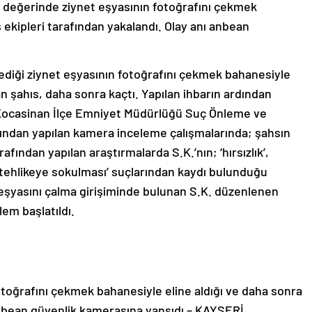
TL değerinde ziynet eşyasının fotoğrafını çekmek
s ekipleri tarafından yakalandı. Olay anı anbean
elediği ziynet eşyasının fotoğrafını çekmek bahanesiyle
nan şahıs, daha sonra kaçtı. Yapılan ihbarın ardından
 Kocasinan İlçe Emniyet Müdürlüğü Suç Önleme ve
fından yapılan kamera inceleme çalışmalarında; şahsın
rafından yapılan araştırmalarda S.K.’nın; ‘hırsızlık’,
en tehlikeye sokulması’ suçlarından kaydı bulunduğu
 eşyasını çalma girişiminde bulunan S.K. düzenlenen
em başlatıldı.
otoğrafını çekmek bahanesiyle eline aldığı ve daha sonra
anbean güvenlik kamerasına yansıdı – KAYSERİ