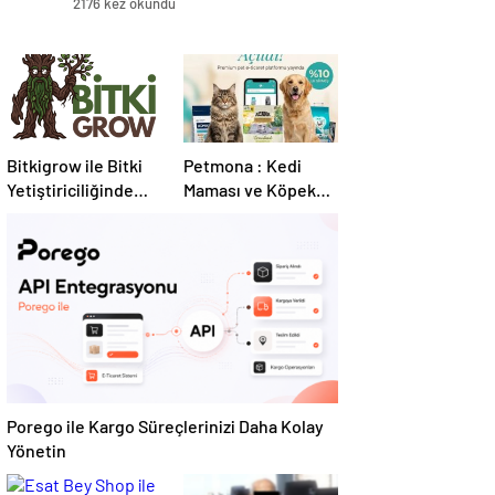
2176 kez okundu
Bitkigrow ile Bitki
Petmona : Kedi
Yetiştiriciliğinde
Maması ve Köpek
Doğru Ekipman ve
Maması İle Tüm
Ürün Seçimi
Evcil Hayvan
Ürünleri
Porego ile Kargo Süreçlerinizi Daha Kolay
Yönetin