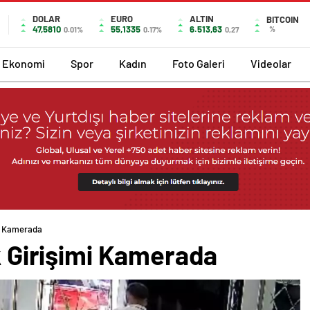
DOLAR
EURO
ALTIN
BITCOIN
47,5810
55,1335
6.513,63
%
0.01%
0.17%
0,27
Ekonomi
Spor
Kadın
Foto Galeri
Videolar
mi Kamerada
ık Girişimi Kamerada