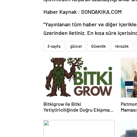
Haber Kaynak : SONDAKIKA.COM
“Yayınlanan tüm haber ve diğer içerikler i
üzerinden iletiniz. En kısa süre içerisin
3-sayfa
güncel
Güvenlik
Hırsızlık
Bitkigrow ile Bitki
Petmon
Yetiştiriciliğinde Doğru Ekipman
Maması 
ve Ürün Seçimi
Ürünler