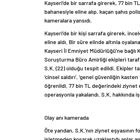
Kayseri’de bir sarrafa girerek, 77 bin 
bahanesiyle eline alıp, kaçan şahıs poli
kameralara yansıdı.
Kayseri’de bir kişi sarrafa girerek, inc
eline aldı. Bir süre elinde altınla oyala
Kayseri İl Emniyet Müdürlüğü’ne bağlı
Soruşturma Büro Amirliği ekipleri tara
S.K. (22) olduğu tespit edildi. Ekipler ta
‘cinsel saldırı’, ‘genel güvenliğin kast
öğrenildi. 77 bin TL değerindeki ziynet
operasyonla yakalandı. S.K. hakkında işl
Olay anı kamerada
Öte yandan, S.K.’nın ziynet eşyasının f
işletmeden koşarak uzaklaştığı anlar 