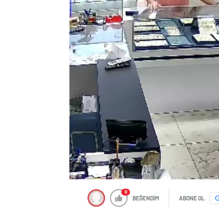
0
BEĞENDİM
ABONE OL