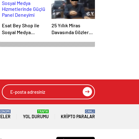
Esat Bey Shop ile
25 Yıllık Miras
Sosyal Medya
Davasında Gözler
Hizmetlerinde
Temmuz Ayındaki
Güçlü Panel
Karar Duruşmasına
Deneyimi
Çevrildi
HIZLI YORUM YAP
GÖNDER