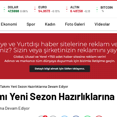
DOLAR
EURO
ALTIN
BITCOIN
47,5998
54,9573
6.487,58
%
0.06%
-0.13%
-0,13
Ekonomi
Spor
Kadın
Foto Galeri
Videolar
Takımı Yeni Sezon Hazırlıklarına Devam Ediyor
ı Yeni Sezon Hazırlıkların