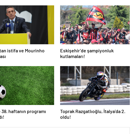
’tan istifa ve Mourinho
Eskişehir’de şampiyonluk
ası
kutlamaları!
de 38. haftanın programı
Toprak Razgatlıoğlu, İtalya’da 2.
dı!
oldu!