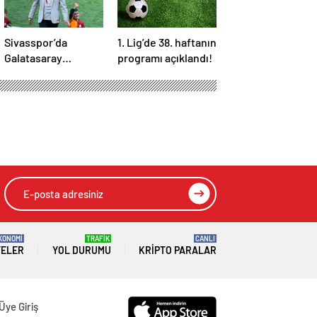
Sivasspor’da
1. Lig’de 38. haftanın
Galatasaray
programı açıklandı!
kutlaması istifa
getirdi!
KONOMİ
TRAFİK
CANLI
TELER
YOL DURUMU
KRIPTO PARALAR
Üye Giriş