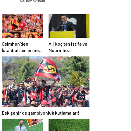
745 kez okundu
Osimhen’den
Ali Koç’tan istifa ve
İstanbul için en net
Mourinho
açıklama!
açıklaması
Eskişehir’de şampiyonluk kutlamaları!