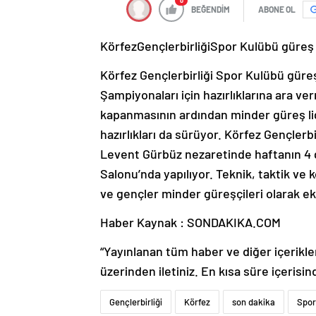
0
BEĞENDİM
ABONE OL
KörfezGençlerbirliğiSpor Kulübü güreş t
Körfez Gençlerbirliği Spor Kulübü güreş 
Şampiyonaları için hazırlıklarına ara 
kapanmasının ardından minder güreş lig
hazırlıkları da sürüyor. Körfez Gençlerb
Levent Gürbüz nezaretinde haftanın 4 
Salonu’nda yapılıyor. Teknik, taktik ve k
ve gençler minder güreşçileri olarak ek
Haber Kaynak : SONDAKIKA.COM
“Yayınlanan tüm haber ve diğer içerikler i
üzerinden iletiniz. En kısa süre içerisin
Gençlerbirliği
Körfez
son dakika
Spor