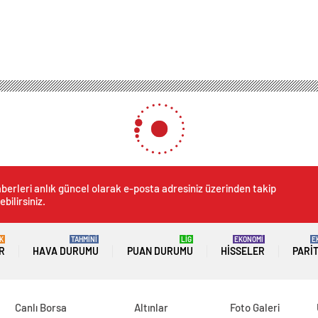
berleri anlık güncel olarak e-posta adresiniz üzerinden takip
ebilirsiniz.
K
TAHMİNİ
LİG
EKONOMİ
E
R
HAVA DURUMU
PUAN DURUMU
HISSELER
PARI
Canlı Borsa
Altınlar
Foto Galeri