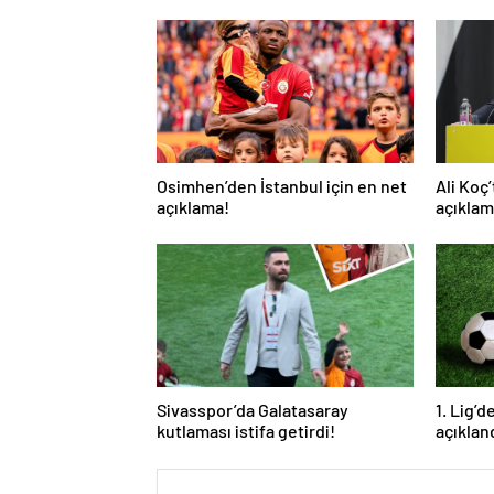
Osimhen’den İstanbul için en net
Ali Koç
açıklama!
açıklam
Sivasspor’da Galatasaray
1. Lig’
kutlaması istifa getirdi!
açıklan