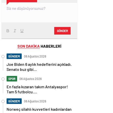
GÖNDER
SON DAKİKA
HABERLERİ
GÜNDEM
06 Ağustos 2026
Joe Biden 6 aylık hedeflerini açıkladı.
Senato buz gibi…
SPOR
06 Ağustos 2026
En fazla kızaran takım Antalyaspor!
Tam 5 futbolcu….
GÜNDEM
06 Ağustos 2026
Norweç silahlı kuvvetleri kadınlardan