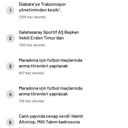
Diabate’ye Trabzonspor
yönetiminden kesik! .
1
1259 kez okundu
Galatasaray Sportif AŞ Başkan
Vekili Erden Timur’dan
2
Manipülasyon Eleştirisi
1183 kez okundu
Maradona için futbol maçlarında
anma törenleri yapılacak
3
807 kez okundu
Maradona için futbol maçlarında
anma törenleri yapılacak
4
748 kez okundu
Canlı yayında cevap verdi! Hamit
Altıntop, Milli Takım kadrosuna
5
müdahale ediyor mu?