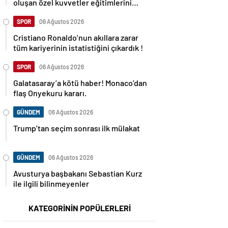
oluşan özel kuvvetler eğitimlerini
başlattı.
SPOR
06 Ağustos 2026
Cristiano Ronaldo’nun akıllara zarar
tüm kariyerinin istatistiğini çıkardık !
SPOR
06 Ağustos 2026
Galatasaray’a kötü haber! Monaco’dan
flaş Onyekuru kararı.
GÜNDEM
06 Ağustos 2026
Trump’tan seçim sonrası ilk mülakat
GÜNDEM
06 Ağustos 2026
Avusturya başbakanı Sebastian Kurz
ile ilgili bilinmeyenler
KATEGORİNİN POPÜLERLERİ