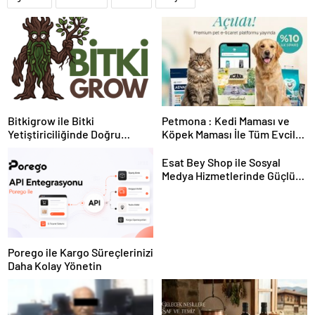
Bitkigrow ile Bitki
Petmona : Kedi Maması ve
Yetiştiriciliğinde Doğru
Köpek Maması İle Tüm Evcil
Ekipman ve Ürün Seçimi
Hayvan Ürünleri
Esat Bey Shop ile Sosyal
Medya Hizmetlerinde Güçlü
Panel Deneyimi
Porego ile Kargo Süreçlerinizi
Daha Kolay Yönetin