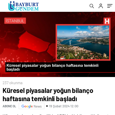
237 okunma
Küresel piyasalar yoğun bilanço
haftasına temkinli başladı
19 Şubat 2024 12:00
ABONE OL
News