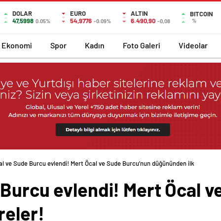
DOLAR
EURO
ALTIN
BITCOIN
47,5998
54,9776
6.490,90
%
0.05%
-0.09%
-0,08
Ekonomi
Spor
Kadın
Foto Galeri
Videolar
al ve Sude Burcu evlendi! Mert Öcal ve Sude Burcu’nun düğününden ilk
 Burcu evlendi! Mert Öcal 
reler!