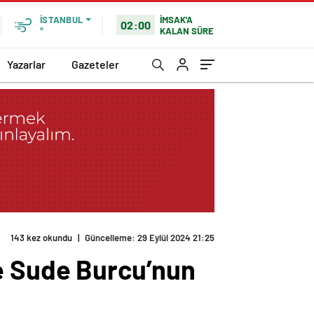
İMSAK'A
İSTANBUL
02:00
KALAN SÜRE
°
Yazarlar
Gazeteler
143 kez okundu
|
Güncelleme: 29 Eylül 2024 21:25
ve Sude Burcu’nun