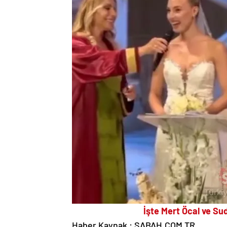
İşte Mert Öcal ve Su
Haber Kaynak : SABAH.COM.TR