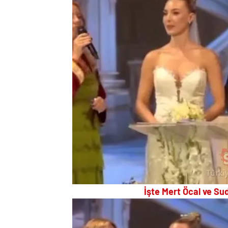
İşte Mert Öcal ve Su