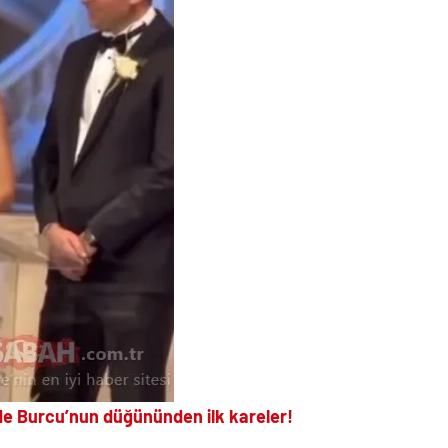
de Burcu’nun düğününden ilk kareler!