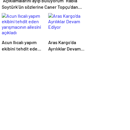
“Açıklamalarını ayıp buluyorum” Rabia
Soytürk’ün sözlerine Caner Topçu’dan
tokat gibi cevap!
Acun Ilıcalı yapım
Aras Kargo’da
ekibini tehdit eden
Ayrılıklar Devam
yarışmacının
Ediyor
ailesini açıkladı