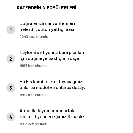
KATEGORİNİN POPÜLERLERİ
Doğru emzirme yöntemleri
nelerdir, sütün yettiği nasıl
1
anlaşılır?
2040 kez okundu
Taylor Swift yeni albüm planları
için düğmeye bastığını sosyal
2
medyadan duyurdu!
1665 kez okundu
Bu kış kombinlere doyacağınız
onlarca model ve onlarca detay.
3
1594 kez okundu
Annelik duygusunun ortak
tanımı diyebileceğimiz 10 başlık.
4
1557 kez okundu