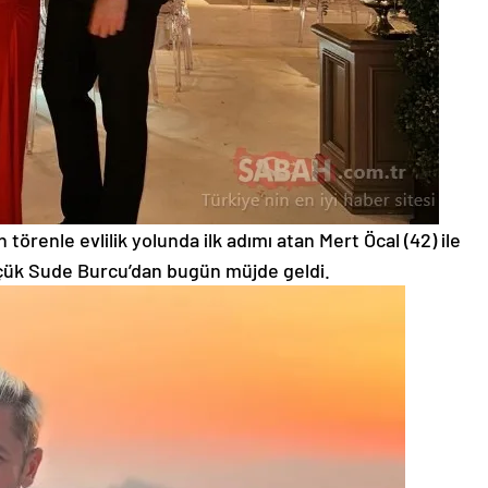
törenle evlilik yolunda ilk adımı atan Mert Öcal (42) ile
çük Sude Burcu’dan bugün müjde geldi.