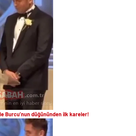
de Burcu’nun düğününden ilk kareler!