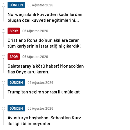
GÜNDEM
06 Ağustos 2026
Norweç silahlı kuvvetleri kadınlardan
oluşan özel kuvvetler eğitimlerini
başlattı.
SPOR
06 Ağustos 2026
Cristiano Ronaldo’nun akıllara zarar
tüm kariyerinin istatistiğini çıkardık !
SPOR
06 Ağustos 2026
Galatasaray’a kötü haber! Monaco’dan
flaş Onyekuru kararı.
GÜNDEM
06 Ağustos 2026
Trump’tan seçim sonrası ilk mülakat
GÜNDEM
06 Ağustos 2026
Avusturya başbakanı Sebastian Kurz
ile ilgili bilinmeyenler