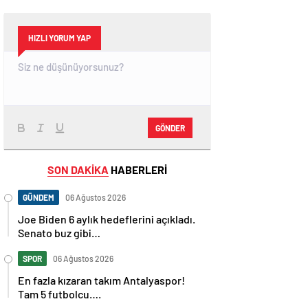
HIZLI YORUM YAP
GÖNDER
SON DAKİKA
HABERLERİ
GÜNDEM
06 Ağustos 2026
Joe Biden 6 aylık hedeflerini açıkladı.
Senato buz gibi…
SPOR
06 Ağustos 2026
En fazla kızaran takım Antalyaspor!
Tam 5 futbolcu….