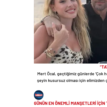
“TA
Mert Öcal, geçtiğimiz günlerde ‘Çok h
şeyin kusursuz olması için elimizden g
GÜNÜN EN ÖNEMLİ MANŞETLERİ İÇİN 