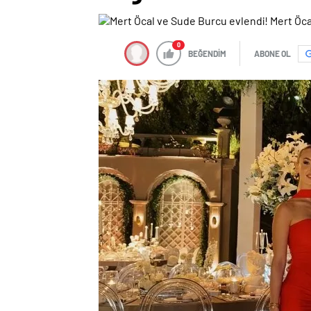
0
BEĞENDİM
ABONE OL