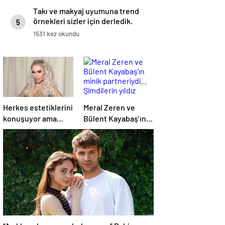
Takı ve makyaj uyumuna trend
örnekleri sizler için derledik.
5
1531 kez okundu
Herkes estetiklerini
Meral Zeren ve
konuşuyor ama
Bülent Kayabaş’ın
verdiği kiloları
minik partneriydi…
kimse görmüyor…
Şimdilerin yıldız
Şarkıcı Ceylan
ismini tanıdınız mı?
sitem etti!