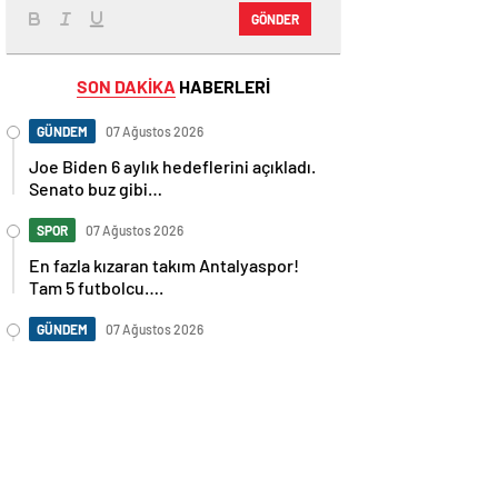
GÖNDER
SON DAKİKA
HABERLERİ
GÜNDEM
07 Ağustos 2026
Joe Biden 6 aylık hedeflerini açıkladı.
Senato buz gibi…
SPOR
07 Ağustos 2026
En fazla kızaran takım Antalyaspor!
Tam 5 futbolcu….
GÜNDEM
07 Ağustos 2026
Norweç silahlı kuvvetleri kadınlardan
oluşan özel kuvvetler eğitimlerini
başlattı.
SPOR
07 Ağustos 2026
Cristiano Ronaldo’nun akıllara zarar
tüm kariyerinin istatistiğini çıkardık !