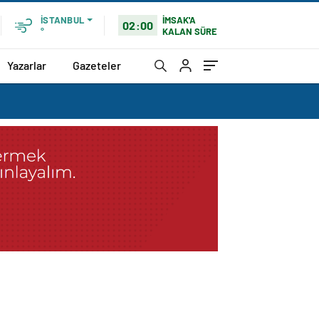
İMSAK'A
İSTANBUL
02:00
KALAN SÜRE
°
Yazarlar
Gazeteler