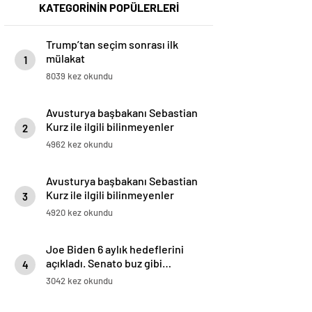
KATEGORİNİN POPÜLERLERİ
Trump’tan seçim sonrası ilk
mülakat
1
8039 kez okundu
Avusturya başbakanı Sebastian
Kurz ile ilgili bilinmeyenler
2
4962 kez okundu
Avusturya başbakanı Sebastian
Kurz ile ilgili bilinmeyenler
3
4920 kez okundu
Joe Biden 6 aylık hedeflerini
açıkladı. Senato buz gibi…
4
3042 kez okundu