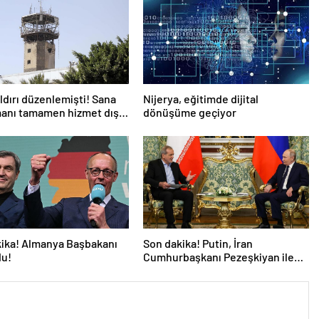
aldırı düzenlemişti! Sana
Nijerya, eğitimde dijital
anı tamamen hizmet dışı
dönüşüme geçiyor
ika! Almanya Başbakanı
Son dakika! Putin, İran
du!
Cumhurbaşkanı Pezeşkiyan ile
telefonla görüştü