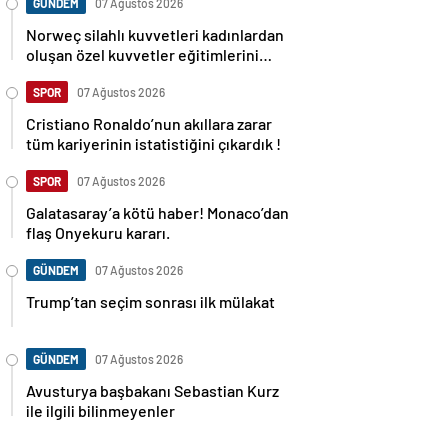
GÜNDEM
07 Ağustos 2026
Norweç silahlı kuvvetleri kadınlardan
oluşan özel kuvvetler eğitimlerini
başlattı.
SPOR
07 Ağustos 2026
Cristiano Ronaldo’nun akıllara zarar
tüm kariyerinin istatistiğini çıkardık !
SPOR
07 Ağustos 2026
Galatasaray’a kötü haber! Monaco’dan
flaş Onyekuru kararı.
GÜNDEM
07 Ağustos 2026
Trump’tan seçim sonrası ilk mülakat
GÜNDEM
07 Ağustos 2026
Avusturya başbakanı Sebastian Kurz
ile ilgili bilinmeyenler