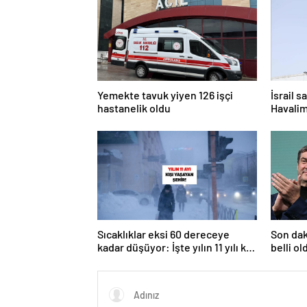
Yemekte tavuk yiyen 126 işçi
İsrail s
hastanelik oldu
Havalim
kaldı
Sıcaklıklar eksi 60 dereceye
Son dak
kadar düşüyor: İşte yılın 11 yılı kışı
belli ol
yaşayan şehir!