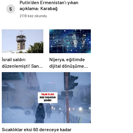
Putin’den Ermenistan’ı yıkan
açıklama: Karabağ
5
Azerbaycan’ın ayrılmaz bir
2119 kez okundu
parçasıdır!
İsrail saldırı
Nijerya, eğitimde
düzenlemişti! Sana
dijital dönüşüme
Havalimanı
geçiyor
tamamen hizmet
dışı kaldı
Sıcaklıklar eksi 60 dereceye kadar